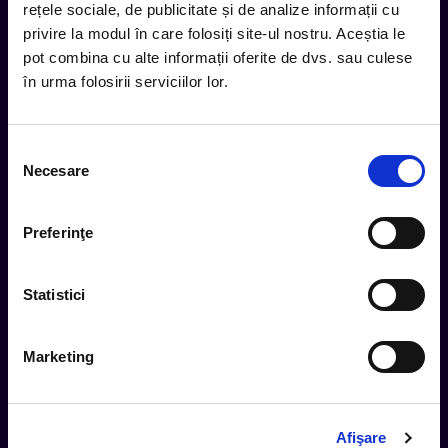
rețele sociale, de publicitate și de analize informații cu
privire la modul în care folosiți site-ul nostru. Aceștia le
Subscribe
pot combina cu alte informații oferite de dvs. sau culese
în urma folosirii serviciilor lor.
Urmareste noutatile pe
Selecția
Necesare
consimțământului
Cum comand
Preferinţe
Metode plata
Metode livrare
Statistici
Magazine partenere
Intrebari Frecvente - FAQ
Marketing
Termeni si Conditii
Contact
Servicii Organizatori
Afişare
Serviciul CareTix