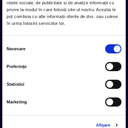
rețele sociale, de publicitate și de analize informații cu
privire la modul în care folosiți site-ul nostru. Aceștia le
Subscribe
pot combina cu alte informații oferite de dvs. sau culese
în urma folosirii serviciilor lor.
Urmareste noutatile pe
Selecția
Necesare
consimțământului
Cum comand
Preferinţe
Metode plata
Metode livrare
Statistici
Magazine partenere
Intrebari Frecvente - FAQ
Marketing
Termeni si Conditii
Contact
Servicii Organizatori
Afişare
Serviciul CareTix