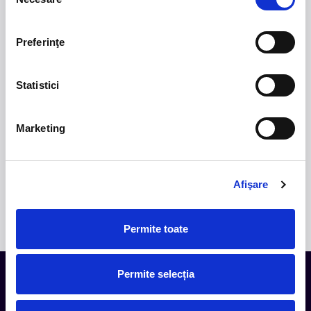
Blackbriar ajunge la București pe 27 septembrie,
consimțământului
pentru un concert la Quantic. Turneul promovează
cel mai nou album al formației, A Thousand Little
Preferinţe
Deaths, un material ce explorează teme precum
iubirea, pierderea și moartea prin imagini cinematice,
versuri captivante și puternice sonorități symphonic
Statistici
metal.
2.
50 YEARS OF BONEY M
-
Pe 15 decembrie, la
Marketing
Sala Palatului, legenda disco Liz Mitchell, vocea
originală a celebrului grup Boney M., revine în fața
publicului din România într-un spectacol aniversar
dedicat celor 50 de ani de muzică și succes
Afişare
internațional.
Permite toate
Permite selecția
Tot ce te intereseaza, direct in