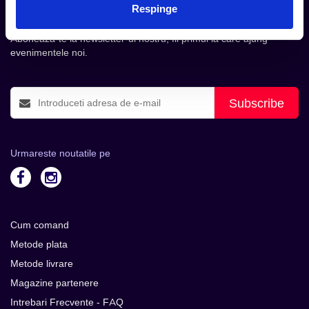
Respinge
inbox.
Aboneaza-te la newsletter-ul nostru, fii primul la care ajung
evenimentele noi.
Subscribe
Urmareste noutatile pe
Cum comand
Metode plata
Metode livrare
Magazine partenere
Intrebari Frecvente - FAQ