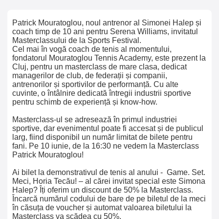
Patrick Mouratoglou, noul antrenor al Simonei Halep și
coach timp de 10 ani pentru Serena Williams, invitatul
Masterclassului de la Sports Festival.
Cel mai în vogă coach de tenis al momentului,
fondatorul Mouratoglou Tennis Academy, este prezent la
Cluj, pentru un masterclass de mare clasa, dedicat
managerilor de club, de federații și companii,
antrenorilor și sportivilor de performanță. Cu alte
cuvinte, o întâlnire dedicată întregii industrii sportive
pentru schimb de experiență și know-how.
Masterclass-ul se adresează în primul industriei
sportive, dar evenimentul poate fi accesat și de publicul
larg, fiind disponibil un număr limitat de bilete pentru
fani. Pe 10 iunie, de la 16:30 ne vedem la Masterclass
Patrick Mouratoglou!
Ai bilet la demonstrativul de tenis al anului - Game. Set.
Meci, Horia Tecău! – al cărei invitat special este Simona
Halep? Îți oferim un discount de 50% la Masterclass.
Încarcă numărul codului de bare de pe biletul de la meci
în căsuța de voucher și automat valoarea biletului la
Masterclass va scădea cu 50%.