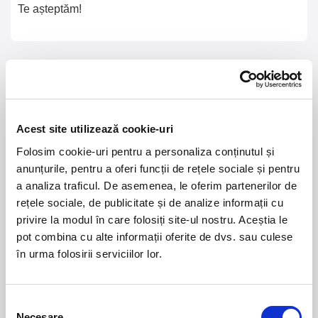
Te așteptăm!
21 - 22 august 2026
7 mai 2027
NOSTALGIA Litoral
Morgan Jay - La Dolce
Vita Tour
Acest site utilizează cookie-uri
Folosim cookie-uri pentru a personaliza conținutul și
Plaja La Nueva Cucaracha, Mamaia
Sala Palatului, Bucuresti
anunțurile, pentru a oferi funcții de rețele sociale și pentru
a analiza traficul. De asemenea, le oferim partenerilor de
7 - 9 august 2026
MASTERS OF
rețele sociale, de publicitate și de analize informații cu
CLASSIC
Summer Well 2026
privire la modul în care folosiți site-ul nostru. Aceștia le
pot combina cu alte informații oferite de dvs. sau culese
în urma folosirii serviciilor lor.
Domeniul Stirbey Voda, Buftea
Trends
Selecția
1.
Blackbriar - A Thousand Little Deaths Tour
-
Necesare