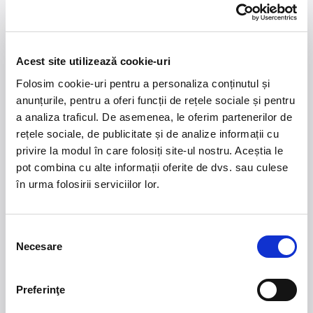
(Wienerstaatsoper – 2003), Carmina Burana (cu
Orchestre Symphonique de Mulhouse – 2002), Rigoletto
(Opera Ireland in Dublin – 2004, Opera din Lausanne –
2005, Opera de Massy – 2007), Requiem Verdi (Teatro
Massimo di Palermo – 2010), etc. A efectuat turnee cu
Acest site utilizează cookie-uri
spectacole de operă şi concerte în: Japonia, Anglia,
Franţa, Olanda, Belgia, Danemarca, Israel, Austria,
Folosim cookie-uri pentru a personaliza conținutul și
Italia, Elveţia, Ungaria, Bulgaria, Slovacia, Croaţia,
anunțurile, pentru a oferi funcții de rețele sociale și pentru
Irlanda, Spania.
a analiza traficul. De asemenea, le oferim partenerilor de
Vienna Classic Orchestra
va raspandi stralucirea si
rețele sociale, de publicitate și de analize informații cu
fastul Vienei peste toata tara, intr-un amplu turneu
national, cuprinzand 20 de orase, pe care urmeaza sa le
privire la modul în care folosiți site-ul nostru. Aceștia le
anuntam.
pot combina cu alte informații oferite de dvs. sau culese
Toate spectacolele incep la ora 19.30.
în urma folosirii serviciilor lor.
Biletele se gasesc la casele de bilete ale salilor de spectacol
precum si online pe entertix.ro.
Selecția
Necesare
consimțământului
21 - 22 august 2026
7 mai 2027
Preferinţe
NOSTALGIA Litoral
Morgan Jay - La Dolce