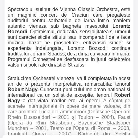
Spectacolul sutinut de Vienna Classic Orchestra, este
un magnific concert de Craciun care pregateste
auditoriul pentru sarbatorile de iarna intr-o maniera
autentic vieneza sub bagheta maestrului
Lorantz
Bozsodi
. Optimismul, dedicatia, sensibilitatea si umorul
sunt caracteristicile stilului sau incomparabil de a face
muzica, bazat pe prospetime, entuziasm sincer si
experienta indelungata, Lorantz Bozsodi continua
traditia lui Johann Strauss, de a dirija cu vioara in mana.
Programul Orchestrei se desfasoara in jurul celebrelor
valsuri si polci ale dinastiei Strauss.
Stralucirea Orchestrei vieneze va fi completata in acest
an de o prezenta interpretativa remarcabila: tenorul
Robert Nagy.
Cunoscut publicului meloman national si
international ca un solist de exceptie, tenorul
Robert
Nagy
a dat viata marilor eroi ai operei.
A cântat pe
scenele internaţionale în opere de mare valoare, din
care amintim: Lucia di Lammermoor (Deutsche Oper am
Rhein Dussseldorf – 2001 şi Toulon – 2004), Faust
(Opera du Rhin Strasbourg, Bayerische Staatsoper
Munchen – 2001, Teatro dell’Opera di Roma – 2003,
Frankfurt Opera – 2007), Bărbierul din Sevilla