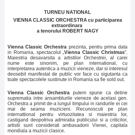
TURNEU NATIONAL
VIENNA CLASSIC ORCHESTRA cu participarea
extraordinara
a tenorului ROBERT NAGY
Vienna Classic Orchestra
prezinta, pentru prima data
in Romania, spectacolul „
Vienna Classic Christmas
”.
Maiestria desavarsita a artistilor Orchestrei, al carei
nume este sinonim, pe plan international, cu
interpretarea autentica a muzicii vieneze, dar si interesul
deosebit manifestat de public vor face cu sigutanta ca
toate spectacolele sustinute in Romania sa fie sold out.
Vienna Classic Orchestra
putem spune ca
detine
suprematia intre ansamblurile vieneze de acelasi gen.
Orchestra a primit de-a lungul timpului in randurile ei cei
mai de seama muzicieni. Recunoscuti pe plan
internattional pentru virtuozitatea si maiestria lor,
castigand deopotriva admiratia publicului si a criticilor,
artistii sunt considerati ambasadorii Vienei, capitala
mondiala a muzicii clasice.