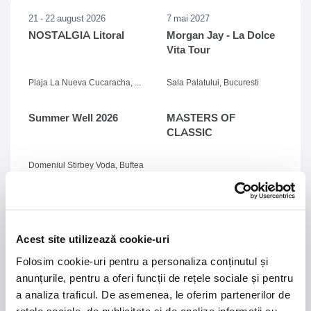
21 - 22 august 2026
7 mai 2027
NOSTALGIA Litoral
Morgan Jay - La Dolce
Vita Tour
Plaja La Nueva Cucaracha, Mamaia
Sala Palatului, Bucuresti
Summer Well 2026
MASTERS OF
CLASSIC
Domeniul Stirbey Voda, Buftea
Trends
1.
Blackbriar - A Thousand Little Deaths Tour
-
Blackbriar ajunge la București pe 27 septembrie,
Acest site utilizează cookie-uri
pentru un concert la Quantic. Turneul promovează
cel mai nou album al formației, A Thousand Little
Folosim cookie-uri pentru a personaliza conținutul și
Deaths, un material ce explorează teme precum
anunțurile, pentru a oferi funcții de rețele sociale și pentru
iubirea, pierderea și moartea prin imagini cinematice,
a analiza traficul. De asemenea, le oferim partenerilor de
versuri captivante și puternice sonorități symphonic