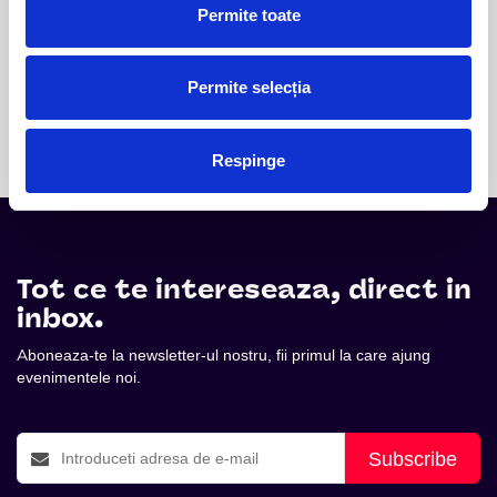
Sala Palatului, legenda disco Liz Mitchell, vocea
Permite toate
originală a celebrului grup Boney M., revine în fața
publicului din România într-un spectacol aniversar
dedicat celor 50 de ani de muzică și succes
Permite selecția
internațional.
Respinge
Tot ce te intereseaza, direct in
inbox.
Aboneaza-te la newsletter-ul nostru, fii primul la care ajung
evenimentele noi.
Subscribe