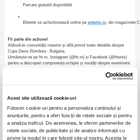
Parcare gratuită disponibilă.
Biletele se achiziționează online pe
entertix.ro
, din magazinele Ca
Fii parte din acțiune!
Alătură-te comunității noastre și află primul toate detaliile despre
Cupa Davis România - Bulgaria.
Urmărește-ne pe frt.ro, Instagram (@frt.ro) și Facebook (@frtenis)
pentru a descoperi componența echipei și noutăți despre eveniment.
România are nevoie de tine la Cupa Davis!
Pe 31 ianuarie și 1 februarie, la Craiova, te așteptăm să vii alături de
noi și să-i susții pe tenismenii noștri.
Oltenia susține națională României la Cupa Davis!
Acest site utilizează cookie-uri
Folosim cookie-uri pentru a personaliza conținutul și
anunțurile, pentru a oferi funcții de rețele sociale și pentru
a analiza traficul. De asemenea, le oferim partenerilor de
21 - 22 august 2026
7 mai 2027
rețele sociale, de publicitate și de analize informații cu
NOSTALGIA Litoral
Morgan Jay - La Dolce
privire la modul în care folosiți site-ul nostru. Aceștia le