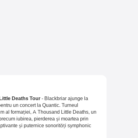
Little Deaths Tour
-
Blackbriar ajunge la
entru un concert la Quantic. Turneul
 al formației, A Thousand Little Deaths, un
recum iubirea, pierderea și moartea prin
aptivante și puternice sonorități symphonic