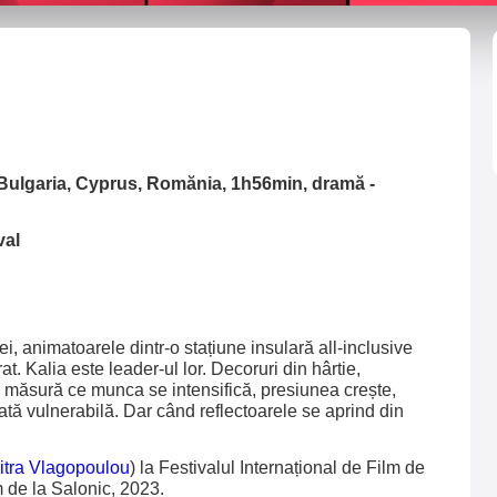
, Bulgaria, Cyprus, Romănia, 1h56min, dramă -
val
ei, animatoarele dintr-o stațiune insulară all-inclusive
t. Kalia este leader-ul lor. Decoruri din hârtie,
 măsură ce munca se intensifică, presiunea crește,
arată vulnerabilă. Dar când reflectoarele se aprind din
itra Vlagopoulou
) la Festivalul Internațional de Film de
m de la Salonic, 2023.