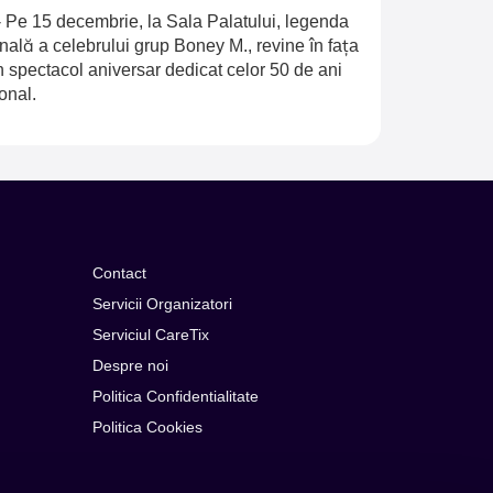
-
Pe 15 decembrie, la Sala Palatului, legenda
inală a celebrului grup Boney M., revine în fața
n spectacol aniversar dedicat celor 50 de ani
onal.
Contact
Servicii Organizatori
Serviciul CareTix
Despre noi
Politica Confidentialitate
Politica Cookies