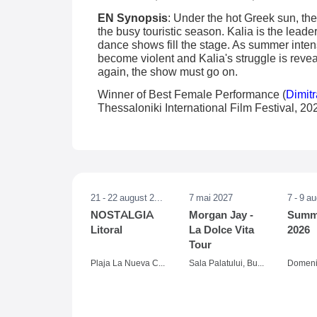
EN Synopsis
: Under the hot Greek sun, the
the busy touristic season. Kalia is the lead
dance shows fill the stage. As summer intens
become violent and Kalia's struggle is revea
again, the show must go on.
Winner of Best Female Performance (
Dimit
Thessaloniki International Film Festival, 20
21 - 22 august 2026
7 mai 2027
7 - 9 a
NOSTALGIA
Morgan Jay -
Summe
Litoral
La Dolce Vita
2026
Tour
Plaja La Nueva Cucaracha, Mamaia
Sala Palatului, Bucuresti