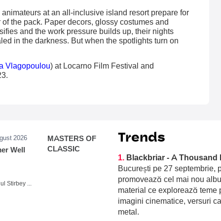
 animateurs at an all-inclusive island resort prepare for
er of the pack. Paper decors, glossy costumes and
ifies and the work pressure builds up, their nights
led in the darkness. But when the spotlights turn on
ra Vlagopoulou
) at Locarno Film Festival and
23.
Trends
ugust 2026
MASTERS OF
CLASSIC
r Well
1.
Blackbriar - A Thousand 
București pe 27 septembrie, p
promovează cel mai nou album
Domeniul Stirbey Voda, Buftea
material ce explorează teme p
imagini cinematice, versuri c
metal.