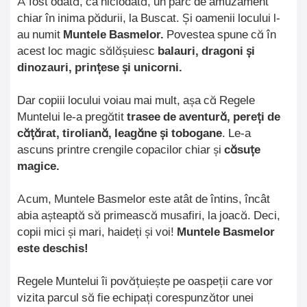
A fost odată, ca niciodată, un parc de amuzament
chiar în inima pădurii, la Buscat. Și oamenii locului l-
au numit
Muntele Basmelor.
Povestea spune că în
acest loc magic sălășuiesc
balauri, dragoni și
dinozauri, prin
ț
ese
ș
i unicorni.
Dar copiii locului voiau mai mult, așa că Regele
Muntelui le-a pregătit
trasee de aventură, pere
ț
i de
c
ă
ț
ă
rat, tirolian
ă
, leag
ă
ne
ș
i tobogane
. Le-a
ascuns printre crengile copacilor chiar și
c
ă
su
ț
e
magice.
Acum, Muntele Basmelor este atât de întins, încât
abia așteaptă să primească musafiri, la joacă. Deci,
copii mici și mari, haideți și voi!
Muntele Basmelor
este deschis!
Regele Muntelui îi povățuiește pe oaspeții care vor
vizita parcul să fie echipați corespunzător unei