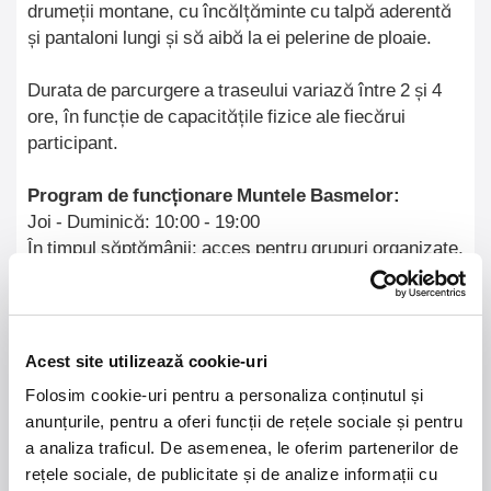
drumeții montane, cu încălțăminte cu talpă aderentă
și pantaloni lungi și să aibă la ei pelerine de ploaie.
Durata de parcurgere a traseului variază între 2 și 4
ore, în funcție de capacitățile fizice ale fiecărui
participant.
Program de funcționare Muntele Basmelor:
Joi - Duminică: 10:00 - 19:00
În timpul săptămânii: acces pentru grupuri organizate,
pe bază de programare
Programarea se face la nr. de telefon: 0733 336 553
Parcul de amuzament ”Muntele Basmelor” va fi
deschis anul acesta din mai până în octombrie, în
Acest site utilizează cookie-uri
funcție de starea vremii
Folosim cookie-uri pentru a personaliza conținutul și
anunțurile, pentru a oferi funcții de rețele sociale și pentru
a analiza traficul. De asemenea, le oferim partenerilor de
rețele sociale, de publicitate și de analize informații cu
21 - 22 august 2026
7 mai 2027