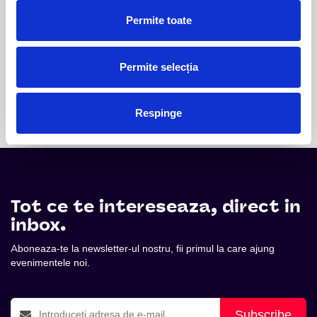
2.
50 YEARS OF BONEY M
-
Pe 15 decembrie, la
Permite toate
Sala Palatului, legenda disco Liz Mitchell, vocea
originală a celebrului grup Boney M., revine în fața
publicului din România într-un spectacol aniversar
Permite selecția
dedicat celor 50 de ani de muzică și succes
internațional.
Respinge
Tot ce te intereseaza, direct in
inbox.
Aboneaza-te la newsletter-ul nostru, fii primul la care ajung
evenimentele noi.
Subscribe