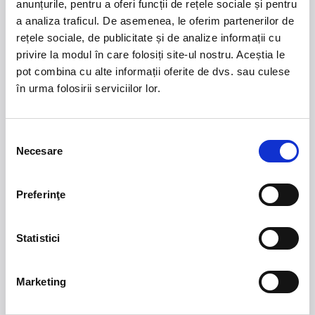
anunțurile, pentru a oferi funcții de rețele sociale și pentru
Rezervare & Detalii: 0726 682 682
crama@gramofonwine.ro
a analiza traficul. De asemenea, le oferim partenerilor de
rețele sociale, de publicitate și de analize informații cu
privire la modul în care folosiți site-ul nostru. Aceștia le
pot combina cu alte informații oferite de dvs. sau culese
în urma folosirii serviciilor lor.
21 - 22 august 2026
7 mai 2027
NOSTALGIA Litoral
Morgan Jay - La Dolce
Vita Tour
Selecția
Necesare
consimțământului
Plaja La Nueva Cucaracha, Mamaia
Sala Palatului, Bucuresti
Summer Well 2026
MASTERS OF
Preferinţe
CLASSIC
Statistici
Domeniul Stirbey Voda, Buftea
Trends
Marketing
1.
Blackbriar - A Thousand Little Deaths Tour
-
Blackbriar ajunge la București pe 27 septembrie,