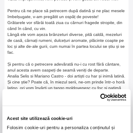
Pentru că ne place să petrecem după datină și ne plac mesele
îmbelșugate, v-am pregătit un ospăț de poveste!
Grătarele vor sfârâi toată ziua cu cărnuri fragede stropite, din
când în când, cu vin.
Lângă ele vom așeza brânzeturi diverse, pită caldă, mezeluri
de casă, cârnați rumeni, dulcețuri aromate, plăcinte coapte pe
loc și alte de-ale gurii, cum numai în partea locului se știu și se
fac.
Și pentru că o petrecere adevărată nu-i cu rost fără cântare,
anul acesta avem oaspeți de seamă veniți de departe.
Analia Selis si Mariano Castro - doi artiști cu har și inimă latină.
Și cine știe? Poate că, în miezul serii, ne-om prinde într-o horă
latino, ori vom învârti un tango moldovenesc cu foc și patimă,
cum numai la Agurida Party se poate.
Așadar, vă poftim cu drag sâmbătă, 23 august, în inima
Dealului Mare la crama Gramofon Wine, să cinstim împreună
cea de-a patra ediție Agurida Party.
Acest site utilizează cookie-uri
___________________________________
Folosim cookie-uri pentru a personaliza conținutul și
ntrare: 450 RON/ persoană