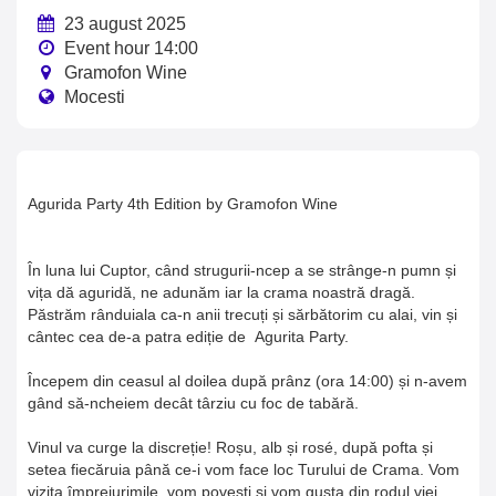
23 august 2025
Event hour 14:00
Gramofon Wine
Mocesti
Agurida Party 4th Edition by Gramofon Wine
În luna lui Cuptor, când strugurii-ncep a se strânge-n pumn și
vița dă aguridă, ne adunăm iar la crama noastră dragă.
Păstrăm rânduiala ca-n anii trecuți și sărbătorim cu alai, vin și
cântec cea de-a patra ediție de
Agurita Party.
Începem din ceasul al doilea după prânz (ora 14:00) și n-avem
gând să-ncheiem decât târziu cu foc de tabără.
Vinul va curge la discreție! Roșu, alb și rosé, după pofta și
setea fiecăruia până ce-i vom face loc Turului de Crama. Vom
vizita împrejurimile, vom povesti și vom gusta din rodul viei.