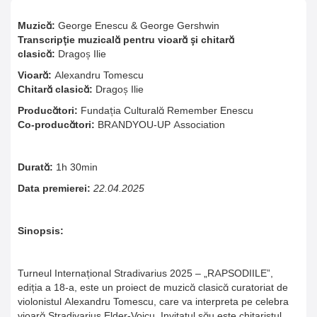
Muzică:
George Enescu & George Gershwin
Transcripție muzicală pentru vioară și chitară
clasică:
Dragoș Ilie
Vioară:
Alexandru Tomescu
Chitară clasică:
Dragoș Ilie
Producători:
Fundația Culturală Remember Enescu
Co-producători:
BRANDYOU-UP Association
Durată:
1h 30min
Data premierei:
22.04.2025
Sinopsis:
Turneul Internațional Stradivarius 2025 – „RAPSODIILE”,
ediția a 18-a, este un proiect de muzică clasică curatoriat de
violonistul Alexandru Tomescu, care va interpreta pe celebra
vioară Stradivarius Elder-Voicu. Invitatul său este chitaristul