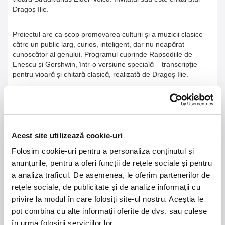
Dragoș Ilie.
Proiectul are ca scop promovarea culturii și a muzicii clasice
către un public larg, curios, inteligent, dar nu neapărat
cunoscător al genului. Programul cuprinde Rapsodiile de
Enescu și Gershwin, într-o versiune specială – transcripție
pentru vioară și chitară clasică, realizată de Dragoș Ilie.
O întâlnire cu doi artiști emblematici a căror interpretare
muzicală ne duce pe culmile sublimului.
Acest site utilizează cookie-uri
Folosim cookie-uri pentru a personaliza conținutul și
21 - 22 august 2026
7 mai 2027
anunțurile, pentru a oferi funcții de rețele sociale și pentru
NOSTALGIA Litoral
Morgan Jay - La Dolce
a analiza traficul. De asemenea, le oferim partenerilor de
Vita Tour
rețele sociale, de publicitate și de analize informații cu
privire la modul în care folosiți site-ul nostru. Aceștia le
Plaja La Nueva Cucaracha, Mamaia
Sala Palatului, Bucuresti
pot combina cu alte informații oferite de dvs. sau culese
în urma folosirii serviciilor lor.