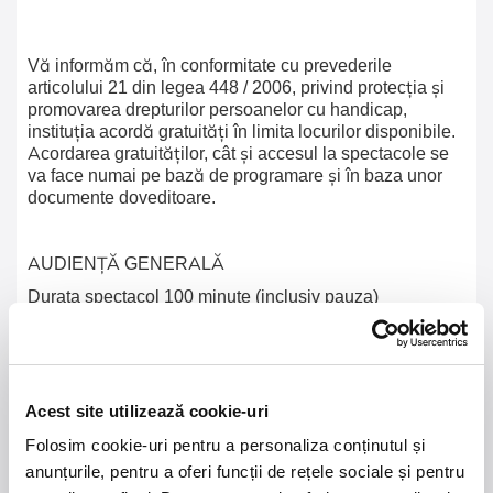
Vă informăm că, în conformitate cu prevederile
articolului 21 din legea 448 / 2006, privind protecția și
promovarea drepturilor persoanelor cu handicap,
instituția acordă gratuități în limita locurilor disponibile.
Acordarea gratuităților, cât și accesul la spectacole se
va face numai pe bază de programare și în baza unor
documente doveditoare.
AUDIENȚĂ GENERALĂ
Durata spectacol 100 minute (inclusiv pauza)
Copiii în vârstă de până la 2 ani beneficiază de gratuitate la
intrare, dar fără loc asigurat în sala de spectacol(copiii vor fi ținuți
Acest site utilizează cookie-uri
în brațe de către părinți).
Folosim cookie-uri pentru a personaliza conținutul și
anunțurile, pentru a oferi funcții de rețele sociale și pentru