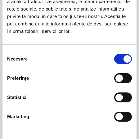
a analiza traficul. De asemenea, le oferim partenerilor de
rețele sociale, de publicitate și de analize informații cu
privire la modul în care folosiți site-ul nostru. Aceștia le
21 - 22 august 2026
7 mai 2027
pot combina cu alte informații oferite de dvs. sau culese
NOSTALGIA Litoral
Morgan Jay - La Dolce
în urma folosirii serviciilor lor.
Vita Tour
Plaja La Nueva Cucaracha, Mamaia
Sala Palatului, Bucuresti
Selecția
Necesare
consimțământului
7 - 9 august 2026
MASTERS OF
CLASSIC
Summer Well 2026
Preferinţe
Domeniul Stirbey Voda, Buftea
Statistici
Trends
1.
Blackbriar - A Thousand Little Deaths Tour
-
Marketing
Blackbriar ajunge la București pe 27 septembrie,
pentru un concert la Quantic. Turneul promovează
cel mai nou album al formației, A Thousand Little