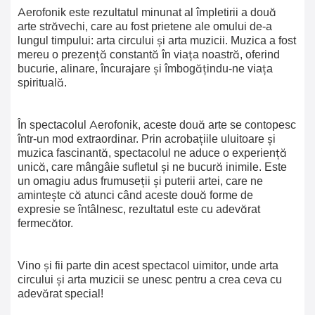
Aerofonik este rezultatul minunat al împletirii a două
arte străvechi, care au fost prietene ale omului de-a
lungul timpului: arta circului și arta muzicii. Muzica a fost
mereu o prezență constantă în viața noastră, oferind
bucurie, alinare, încurajare și îmbogățindu-ne viața
spirituală.
În spectacolul Aerofonik, aceste două arte se contopesc
într-un mod extraordinar. Prin acrobațiile uluitoare și
muzica fascinantă, spectacolul ne aduce o experiență
unică, care mângâie sufletul și ne bucură inimile. Este
un omagiu adus frumuseții și puterii artei, care ne
amintește că atunci când aceste două forme de
expresie se întâlnesc, rezultatul este cu adevărat
fermecător.
Vino și fii parte din acest spectacol uimitor, unde arta
circului și arta muzicii se unesc pentru a crea ceva cu
adevărat special!