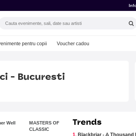
Inf
enimente pentru copii
Voucher cadou
cci - Bucuresti
Trends
r Well
MASTERS OF
CLASSIC
1.
Blackbriar - A Thousand 