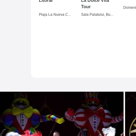
Litoral
La Dolce Vita
Tour
Plaja La Nueva Cucaracha, Mamaia
Sala Palatului, Bucuresti