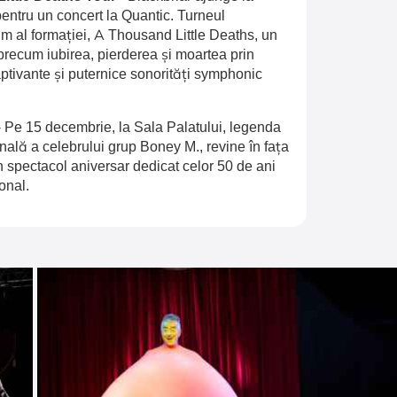
entru un concert la Quantic. Turneul
 al formației, A Thousand Little Deaths, un
recum iubirea, pierderea și moartea prin
aptivante și puternice sonorități symphonic
-
Pe 15 decembrie, la Sala Palatului, legenda
inală a celebrului grup Boney M., revine în fața
n spectacol aniversar dedicat celor 50 de ani
onal.