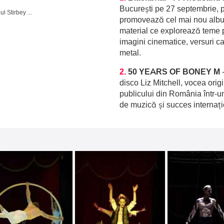
București pe 27 septembrie, p
Domeniul Stirbey Voda, Buftea
promovează cel mai nou album
material ce explorează teme p
imagini cinematice, versuri c
metal.
2.
50 YEARS OF BONEY M
disco Liz Mitchell, vocea orig
publicului din România într-u
de muzică și succes internați