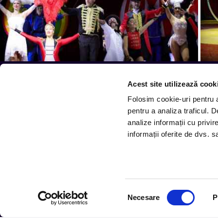
Acest site utilizează cook
Tot ce te intereseaza, dire
Folosim cookie-uri pentru a 
pentru a analiza traficul. 
Aboneaza-te la newsletter-ul nostru, fii primul la care
analize informații cu privir
informații oferite de dvs. sa
Urmareste noutatile pe
Selecția
Necesare
P
consimțământului