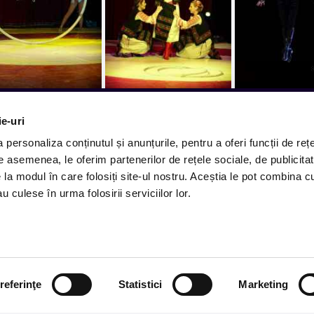
ie-uri
ct in inbox.
personaliza conținutul și anunțurile, pentru a oferi funcții de rețe
Cum comand
De asemenea, le oferim partenerilor de rețele sociale, de publicitat
Metode plata
 ajung evenimentele noi.
e la modul în care folosiți site-ul nostru. Aceștia le pot combina c
Metode livrare
u culese în urma folosirii serviciilor lor.
Magazine partenere
Subscribe
Intrebari Frecvente - FAQ
Termeni si Conditii
referinţe
Statistici
Marketing