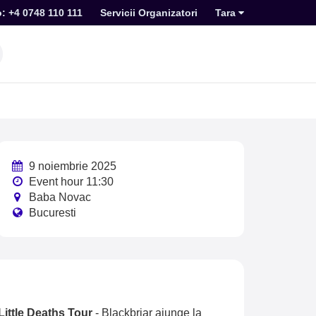
o: +4 0748 110 111
Servicii Organizatori
Tara
9 noiembrie 2025
Event hour 11:30
Baba Novac
Bucuresti
Little Deaths Tour
-
Blackbriar ajunge la