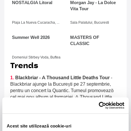
NOSTALGIA Litoral
Morgan Jay - La Dolce
Vita Tour
Plaja La Nueva Cucaracha, Mamaia
Sala Palatului, Bucuresti
Summer Well 2026
MASTERS OF
CLASSIC
Domeniul Stirbey Voda, Buftea
Trends
1.
Blackbriar - A Thousand Little Deaths Tour
-
Blackbriar ajunge la București pe 27 septembrie,
pentru un concert la Quantic. Turneul promovează
cel mai nou album al formației, A Thousand Little
Deaths, un material ce explorează teme precum
iubirea, pierderea și moartea prin imagini cinematice,
versuri captivante și puternice sonorități symphonic
metal.
Acest site utilizează cookie-uri