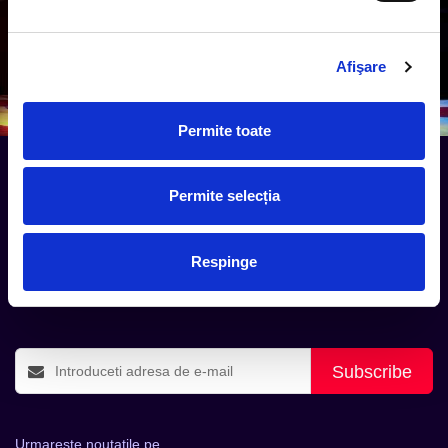
Afişare
Permite toate
Permite selecția
Tot ce te intereseaza, direct in
inbox.
Respinge
Aboneaza-te la newsletter-ul nostru, fii primul la care ajung
evenimentele noi.
Subscribe
Urmareste noutatile pe