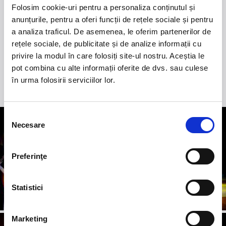
2.
50 YEARS OF BONEY M
-
Pe 15 decembrie, la
Folosim cookie-uri pentru a personaliza conținutul și
Sala Palatului, legenda disco Liz Mitchell, vocea
anunțurile, pentru a oferi funcții de rețele sociale și pentru
originală a celebrului grup Boney M., revine în fața
a analiza traficul. De asemenea, le oferim partenerilor de
publicului din România într-un spectacol aniversar
rețele sociale, de publicitate și de analize informații cu
dedicat celor 50 de ani de muzică și succes
privire la modul în care folosiți site-ul nostru. Aceștia le
internațional.
pot combina cu alte informații oferite de dvs. sau culese
în urma folosirii serviciilor lor.
Selecția
Necesare
consimțământului
Preferinţe
Statistici
Marketing