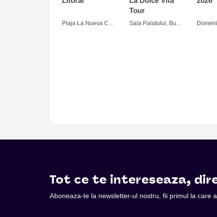
Litoral
La Dolce Vita
2026
Tour
Plaja La Nueva Cucaracha, Mamaia
Sala Palatului, Bucuresti
Tot ce te intereseaza, dire
Aboneaza-te la newsletter-ul nostru, fii primul la care