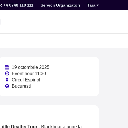
o: +4 0748 110 111
Servicii Organizatori
Tara
19 octombrie 2025
Event hour 11:30
Circul Espinol
Bucuresti
Little Deaths Tour
-
Blackbriar ajunge la