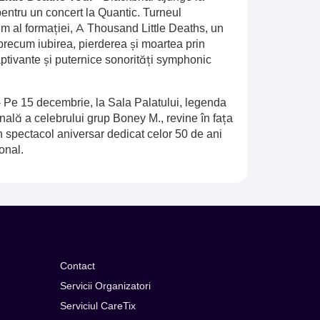
entru un concert la Quantic. Turneul
 al formației, A Thousand Little Deaths, un
recum iubirea, pierderea și moartea prin
aptivante și puternice sonorități symphonic
-
Pe 15 decembrie, la Sala Palatului, legenda
inală a celebrului grup Boney M., revine în fața
n spectacol aniversar dedicat celor 50 de ani
onal.
Contact
Servicii Organizatori
Serviciul CareTix