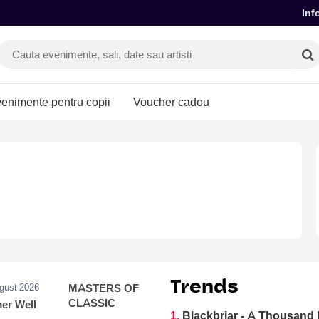
Inf
enimente pentru copii
Voucher cadou
Trends
ugust 2026
MASTERS OF
CLASSIC
r Well
1.
Blackbriar - A Thousand 