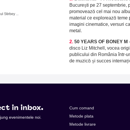
București pe 27 septembrie, p
promovează cel mai nou album
Domeniul Stirbey Voda, Buftea
material ce explorează teme p
imagini cinematice, versuri c
metal.
2.
50 YEARS OF BONEY M
disco Liz Mitchell, vocea orig
publicului din România într-u
de muzică și succes internați
ct in inbox.
Cum comand
Metode plata
 ajung evenimentele noi.
Metode livrare