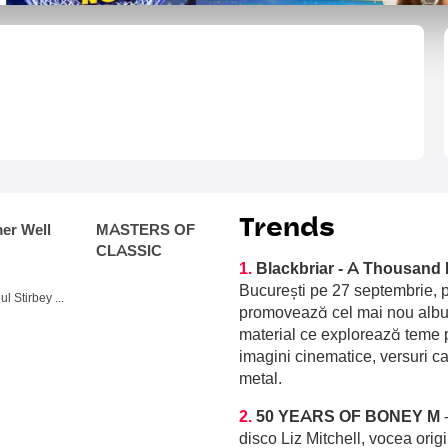
Trends
r Well
MASTERS OF
CLASSIC
1.
Blackbriar - A Thousand 
București pe 27 septembrie, p
Domeniul Stirbey Voda, Buftea
promovează cel mai nou album
material ce explorează teme p
imagini cinematice, versuri c
metal.
2.
50 YEARS OF BONEY M
disco Liz Mitchell, vocea orig