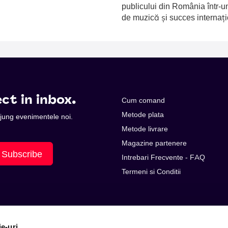
publicului din România într-u
de muzică și succes internați
ct in inbox.
Cum comand
Metode plata
 ajung evenimentele noi.
Metode livrare
Magazine partenere
Subscribe
Intrebari Frecvente - FAQ
Termeni si Conditii
ie-uri