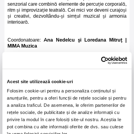
senzorial care combină elemente de percuție corporală,
ritm și improvizație teatrală. Cei mici vor deveni curajoși
și creativi, dezvoltându-și simțul muzical și armonia
interioară.
Coordonatoare:
Ana Nedelcu și
Loredana Mitruț
|
MIMA Muzica
Adulții însoțitori participă gratuit la atelier.
Acest site utilizează cookie-uri
Folosim cookie-uri pentru a personaliza conținutul și
anunțurile, pentru a oferi funcții de rețele sociale și pentru
21 - 22 august 2026
7 mai 2027
a analiza traficul. De asemenea, le oferim partenerilor de
NOSTALGIA Litoral
Morgan Jay - La Dolce
Vita Tour
rețele sociale, de publicitate și de analize informații cu
privire la modul în care folosiți site-ul nostru. Aceștia le
Plaja La Nueva Cucaracha, Mamaia
Sala Palatului, Bucuresti
pot combina cu alte informații oferite de dvs. sau culese
în urma folosirii serviciilor lor.