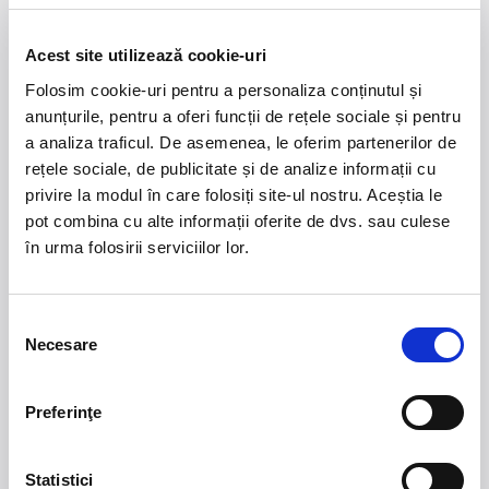
Summer Well 2026
MASTERS OF
CLASSIC
Acest site utilizează cookie-uri
Folosim cookie-uri pentru a personaliza conținutul și
Domeniul Stirbey Voda, Buftea
anunțurile, pentru a oferi funcții de rețele sociale și pentru
Trends
a analiza traficul. De asemenea, le oferim partenerilor de
rețele sociale, de publicitate și de analize informații cu
1.
Blackbriar - A Thousand Little Deaths Tour
-
privire la modul în care folosiți site-ul nostru. Aceștia le
Blackbriar ajunge la București pe 27 septembrie,
pot combina cu alte informații oferite de dvs. sau culese
pentru un concert la Quantic. Turneul promovează
în urma folosirii serviciilor lor.
cel mai nou album al formației, A Thousand Little
Deaths, un material ce explorează teme precum
iubirea, pierderea și moartea prin imagini cinematice,
Selecția
versuri captivante și puternice sonorități symphonic
Necesare
consimțământului
metal.
2.
50 YEARS OF BONEY M
-
Pe 15 decembrie, la
Preferinţe
Sala Palatului, legenda disco Liz Mitchell, vocea
originală a celebrului grup Boney M., revine în fața
publicului din România într-un spectacol aniversar
Statistici
dedicat celor 50 de ani de muzică și succes