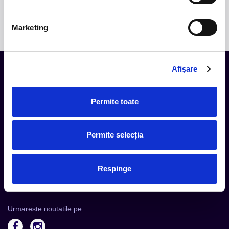
internațional.
Marketing
Afişare
Tot ce te intereseaza, direct in
Permite toate
inbox.
Aboneaza-te la newsletter-ul nostru, fii primul la care ajung
evenimentele noi.
Permite selecția
Respinge
Subscribe
Urmareste noutatile pe