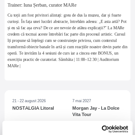
Trainer: Iuna Șerban, curator MARe
Cu toții am fost privitori alintați: greu de dus la muzeu, dar și foarte
curioși. În fața unei lucrări abstracte, întrebăm adesea: „E asta artă? Pot
și eu să fac așa ceva? De ce are nevoie de atâtea explicații?” La MARe
credem că tocmai aceste întrebări fac parte din procesul artistic. Cursul
îți propune să înțelegi cum se construiește privirea, cum contextul
transformă obiecte banale în artă și cum reacțiile noastre devin parte din
operă. Te invităm la 4 sesiuni de curs iar a cincea este BONUS, un
exercițiu practic de curatoriat. Sâmbăta | 11:00–12:30 | Auditorium
MARe |
21 - 22 august 2026
7 mai 2027
NOSTALGIA Litoral
Morgan Jay - La Dolce
Vita Tour
Plaja La Nueva Cucaracha, Mamaia
Sala Palatului, Bucuresti