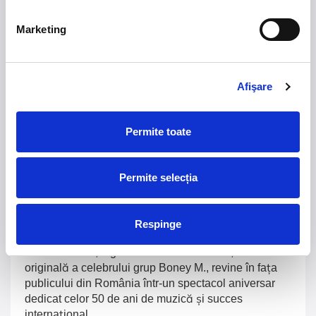
CLASSIC
Summer Well 2026
Marketing
Domeniul Stirbey Voda, Buftea
Trends
Afişare
1.
Blackbriar - A Thousand Little Deaths Tour
-
Blackbriar ajunge la București pe 27 septembrie,
pentru un concert la Quantic. Turneul promovează
Permite toate
cel mai nou album al formației, A Thousand Little
Deaths, un material ce explorează teme precum
iubirea, pierderea și moartea prin imagini cinematice,
Permite selecția
versuri captivante și puternice sonorități symphonic
metal.
Respinge
2.
50 YEARS OF BONEY M
-
Pe 15 decembrie, la
Sala Palatului, legenda disco Liz Mitchell, vocea
originală a celebrului grup Boney M., revine în fața
publicului din România într-un spectacol aniversar
dedicat celor 50 de ani de muzică și succes
internațional.