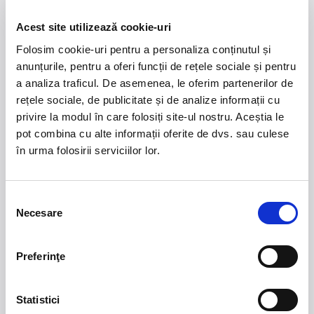
Forbidden Nights este recunoscută pentru faptul că
ridică nivelul spectacolelor de tip “ladies night” la
Acest site utilizează cookie-uri
standarde internaționale. Este un show care pune
Folosim cookie-uri pentru a personaliza conținutul și
accent pe dans, estetică, performanță fizică și
anunțurile, pentru a oferi funcții de rețele sociale și pentru
divertisment de calitate, oferind o experiență elegantă și
a analiza traficul. De asemenea, le oferim partenerilor de
intensă.
rețele sociale, de publicitate și de analize informații cu
privire la modul în care folosiți site-ul nostru. Aceștia le
Acces: +18 ani
pot combina cu alte informații oferite de dvs. sau culese
în urma folosirii serviciilor lor.
Selecția
21 - 22 august 2026
7 mai 2027
Necesare
consimțământului
NOSTALGIA Litoral
Morgan Jay - La Dolce
Vita Tour
Preferinţe
Plaja La Nueva Cucaracha, Mamaia
Sala Palatului, Bucuresti
Statistici
7 - 9 august 2026
MASTERS OF