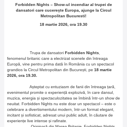
Forbidden Nights – Show-ul incendiar al trupei de
dansatori care cucerește Europa, ajunge la Circul
Metropolitan Bucuresti!
18 martie 2026, ora 19.30
Trupa de dansatori
Forbidden Nights
,
fenomenul britanic care a electrizat scenele din întreaga
Europă, vine pentru prima dată în România cu un spectacol
grandios la Circul Metropolitan din București, pe
18 martie
2026, ora 19.30.
Așteptat cu entuziasm de fanii din întreaga țară,
evenimentul promite o experiență explozivă, în care dansul,
muzica, energia și spectaculozitatea se îmbină într-un show de
neuitat. Forbidden Nights nu este doar un spectacol – este o
celebrare a divertismentului modern, într-un format elegant,
incitant și sofisticat, adresat unui public adult, în căutare de
experiențe live intense și rafinate.
Originară din Marea Britanie, Forbidden Nights