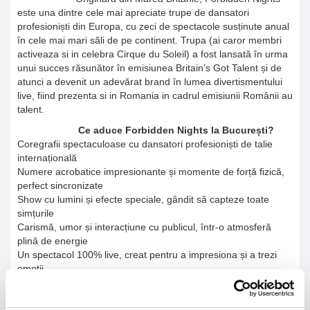
este una dintre cele mai apreciate trupe de dansatori
profesioniști din Europa, cu zeci de spectacole susținute anual
în cele mai mari săli de pe continent. Trupa (ai caror membri
activeaza si in celebra Cirque du Soleil) a fost lansată în urma
unui succes răsunător în emisiunea Britain’s Got Talent și de
atunci a devenit un adevărat brand în lumea divertismentului
live, fiind prezenta si in Romania in cadrul emisiunii Românii au
talent.
Ce aduce Forbidden Nights la București?
Coregrafii spectaculoase cu dansatori profesioniști de talie
internațională
Numere acrobatice impresionante și momente de forță fizică,
perfect sincronizate
Show cu lumini și efecte speciale, gândit să capteze toate
simțurile
Carismă, umor și interacțiune cu publicul, într-o atmosferă
plină de energie
Un spectacol 100% live, creat pentru a impresiona și a trezi
emoții.
Un spectacol pentru femei... dar nu numai!