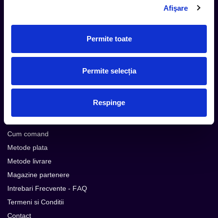
Aboneaza-te la newsletter-ul nostru, fii primul la care ajung
Afişare
evenimentele noi.
Permite toate
Subscribe
Permite selecția
Urmareste noutatile pe
Respinge
Cum comand
Metode plata
Metode livrare
Magazine partenere
Intrebari Frecvente - FAQ
Termeni si Conditii
Contact