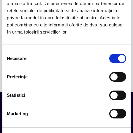
a analiza traficul. De asemenea, le oferim partenerilor de
Deaths, un material ce explorează teme precum
rețele sociale, de publicitate și de analize informații cu
iubirea, pierderea și moartea prin imagini cinematice,
privire la modul în care folosiți site-ul nostru. Aceștia le
versuri captivante și puternice sonorități symphonic
metal.
pot combina cu alte informații oferite de dvs. sau culese
în urma folosirii serviciilor lor.
2.
50 YEARS OF BONEY M
-
Pe 15 decembrie, la
Sala Palatului, legenda disco Liz Mitchell, vocea
originală a celebrului grup Boney M., revine în fața
Selecția
publicului din România într-un spectacol aniversar
Necesare
consimțământului
dedicat celor 50 de ani de muzică și succes
internațional.
Preferinţe
Statistici
Marketing
Tot ce te intereseaza, direct in
inbox.