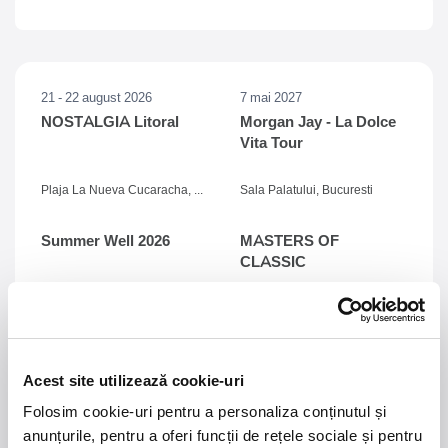
21 - 22 august 2026
7 mai 2027
NOSTALGIA Litoral
Morgan Jay - La Dolce
Vita Tour
Plaja La Nueva Cucaracha, Mamaia
Sala Palatului, Bucuresti
Summer Well 2026
MASTERS OF
CLASSIC
Domeniul Stirbey Voda, Buftea
Trends
1.
Blackbriar - A Thousand Little Deaths Tour
-
Acest site utilizează cookie-uri
Blackbriar ajunge la București pe 27 septembrie,
Folosim cookie-uri pentru a personaliza conținutul și
pentru un concert la Quantic. Turneul promovează
anunțurile, pentru a oferi funcții de rețele sociale și pentru
cel mai nou album al formației, A Thousand Little