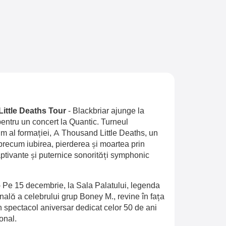
Little Deaths Tour
-
Blackbriar ajunge la
entru un concert la Quantic. Turneul
 al formației, A Thousand Little Deaths, un
recum iubirea, pierderea și moartea prin
aptivante și puternice sonorități symphonic
-
Pe 15 decembrie, la Sala Palatului, legenda
inală a celebrului grup Boney M., revine în fața
n spectacol aniversar dedicat celor 50 de ani
onal.