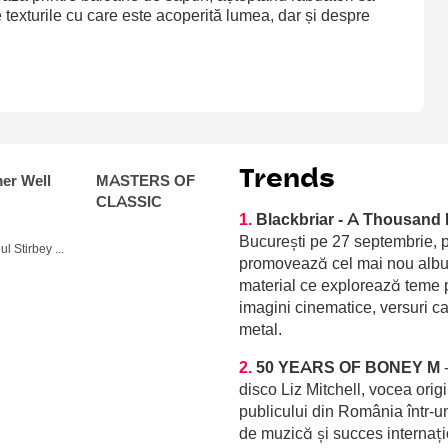
 texturile cu care este acoperită lumea, dar și despre
Trends
r Well
MASTERS OF
CLASSIC
1.
Blackbriar - A Thousand 
București pe 27 septembrie, p
Domeniul Stirbey Voda, Buftea
promovează cel mai nou album
material ce explorează teme p
imagini cinematice, versuri c
metal.
2.
50 YEARS OF BONEY M
disco Liz Mitchell, vocea orig
publicului din România într-u
de muzică și succes internați