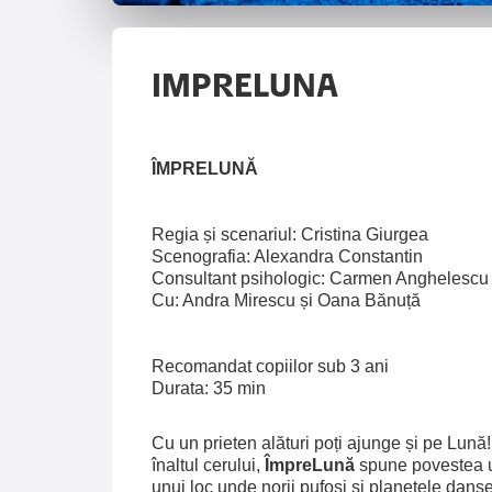
IMPRELUNA
ÎMPRELUNĂ
Regia și scenariul: Cristina Giurgea
Scenografia: Alexandra Constantin
Consultant psihologic: Carmen Anghelescu
Cu: Andra Mirescu și Oana Bănuță
Recomandat copiilor sub 3 ani
Durata: 35 min
Cu un prieten alături poți ajunge și pe Lun
înaltul cerului,
ÎmpreLună
spune povestea un
unui loc unde norii pufoși și planetele dan