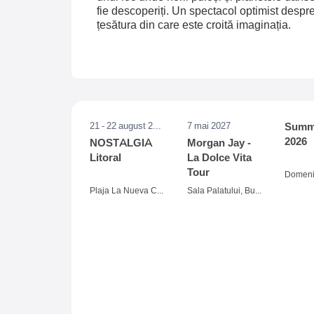
fie descoperiți. Un spectacol optimist despre
țesătura din care este croită imaginația.
21 - 22 august 2026
7 mai 2027
Summe
2026
NOSTALGIA
Morgan Jay -
Litoral
La Dolce Vita
Tour
Plaja La Nueva Cucaracha, Mamaia
Sala Palatului, Bucuresti