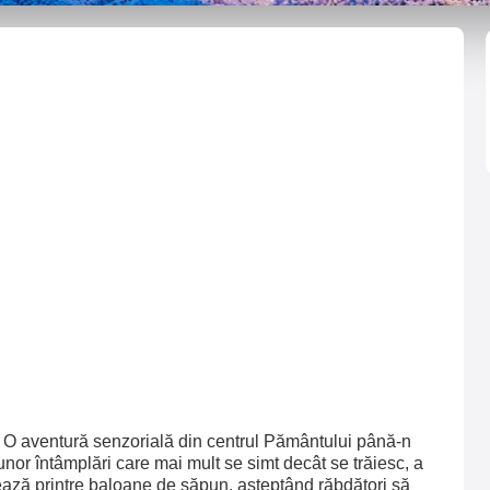
ă! O aventură senzorială din centrul Pământului până-n
or întâmplări care mai mult se simt decât se trăiesc, a
sează printre baloane de săpun, așteptând răbdători să