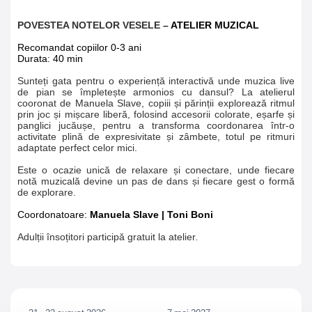
POVESTEA NOTELOR VESELE
–
ATELIER MUZICAL
Recomandat copiilor 0-3 ani
Durata: 40 min
Sunteți gata pentru o experiență interactivă unde muzica live
de pian se împletește armonios cu dansul? La atelierul
cooronat de Manuela Slave, copiii și părinții explorează ritmul
prin joc și mișcare liberă, folosind accesorii colorate, eșarfe și
panglici jucăușe, pentru a transforma coordonarea într-o
activitate plină de expresivitate și zâmbete, totul pe ritmuri
adaptate perfect celor mici.
Este o ocazie unică de relaxare și conectare, unde fiecare
notă muzicală devine un pas de dans și fiecare gest o formă
de explorare.
Coordonatoare:
Manuela Slave
|
Toni Boni
Adulții însoțitori participă gratuit la atelier.