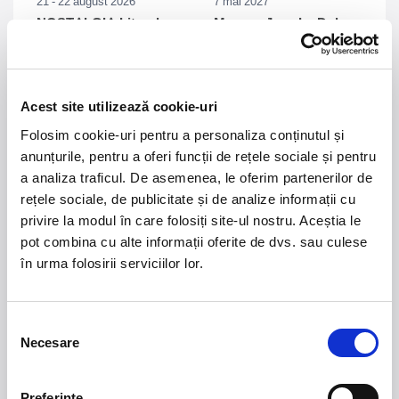
21 - 22 august 2026
7 mai 2027
NOSTALGIA Litoral
Morgan Jay - La Dolce
Vita Tour
Plaja La Nueva Cucaracha, Mamaia
Sala Palatului, Bucuresti
Acest site utilizează cookie-uri
7 - 9 august 2026
MASTERS OF
Folosim cookie-uri pentru a personaliza conținutul și
CLASSIC
Summer Well 2026
anunțurile, pentru a oferi funcții de rețele sociale și pentru
a analiza traficul. De asemenea, le oferim partenerilor de
rețele sociale, de publicitate și de analize informații cu
Domeniul Stirbey Voda, Buftea
privire la modul în care folosiți site-ul nostru. Aceștia le
Trends
pot combina cu alte informații oferite de dvs. sau culese
în urma folosirii serviciilor lor.
1.
Blackbriar - A Thousand Little Deaths Tour
-
Blackbriar ajunge la București pe 27 septembrie,
pentru un concert la Quantic. Turneul promovează
Selecția
cel mai nou album al formației, A Thousand Little
Necesare
consimțământului
Deaths, un material ce explorează teme precum
iubirea, pierderea și moartea prin imagini cinematice,
versuri captivante și puternice sonorități symphonic
Preferinţe