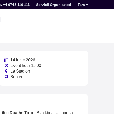
o: +4 0748 110 111
Servicii Organizatori
Tara
14 iunie 2026
Event hour 15:00
La Stadion
Berceni
Little Deaths Tour
-
Blackbriar ajunge la