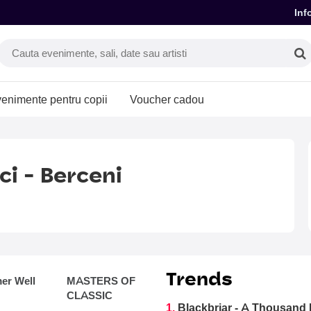
Inf
enimente pentru copii
Voucher cadou
ci - Berceni
Trends
r Well
MASTERS OF
CLASSIC
1.
Blackbriar - A Thousand 