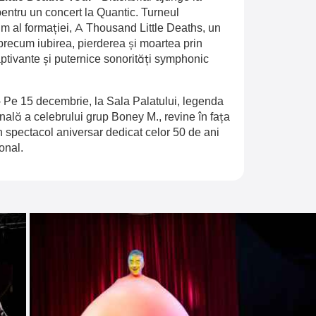
entru un concert la Quantic. Turneul
 al formației, A Thousand Little Deaths, un
recum iubirea, pierderea și moartea prin
aptivante și puternice sonorități symphonic
-
Pe 15 decembrie, la Sala Palatului, legenda
inală a celebrului grup Boney M., revine în fața
n spectacol aniversar dedicat celor 50 de ani
onal.