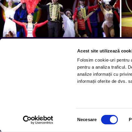
Acest site utilizează cook
Tot ce te intereseaza, dire
Folosim cookie-uri pentru a 
pentru a analiza traficul. 
Aboneaza-te la newsletter-ul nostru, fii primul la care
analize informații cu privir
informații oferite de dvs. sa
Urmareste noutatile pe
Selecția
Necesare
P
consimțământului