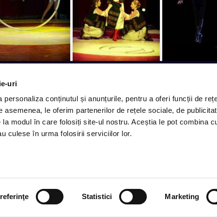
ie-uri
ct in inbox.
personaliza conținutul și anunțurile, pentru a oferi funcții de rețe
Cum comand
De asemenea, le oferim partenerilor de rețele sociale, de publicitat
Metode plata
 ajung evenimentele noi.
e la modul în care folosiți site-ul nostru. Aceștia le pot combina c
Metode livrare
u culese în urma folosirii serviciilor lor.
Magazine partenere
Subscribe
Intrebari Frecvente - FAQ
Termeni si Conditii
referinţe
Statistici
Marketing