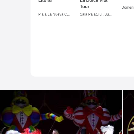
Litoral
La Dolce Vita
Tour
Plaja La Nueva Cucaracha, Mamaia
Sala Palatului, Bucuresti