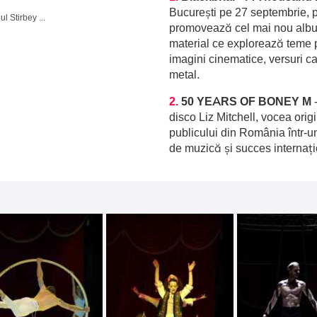
București pe 27 septembrie, p
Domeniul Stirbey Voda, Buftea
promovează cel mai nou album
material ce explorează teme p
imagini cinematice, versuri c
metal.
2.
50 YEARS OF BONEY M
disco Liz Mitchell, vocea orig
publicului din România într-u
de muzică și succes internați