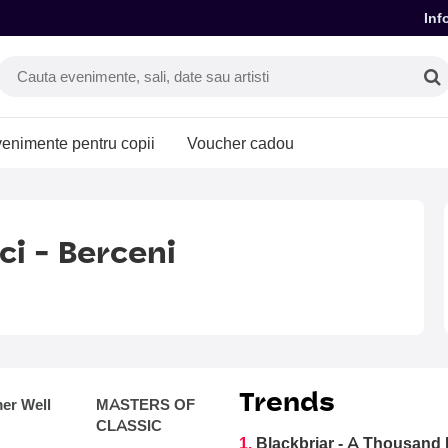
Inf
enimente pentru copii
Voucher cadou
ci - Berceni
Trends
r Well
MASTERS OF
CLASSIC
1.
Blackbriar - A Thousand 