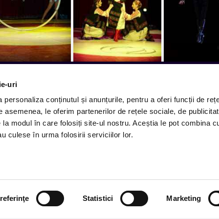
ie-uri
ct in inbox.
personaliza conținutul și anunțurile, pentru a oferi funcții de rețe
Cum comand
De asemenea, le oferim partenerilor de rețele sociale, de publicitat
Metode plata
 ajung evenimentele noi.
e la modul în care folosiți site-ul nostru. Aceștia le pot combina c
Metode livrare
u culese în urma folosirii serviciilor lor.
Magazine partenere
Subscribe
Intrebari Frecvente - FAQ
Termeni si Conditii
referinţe
Statistici
Marketing