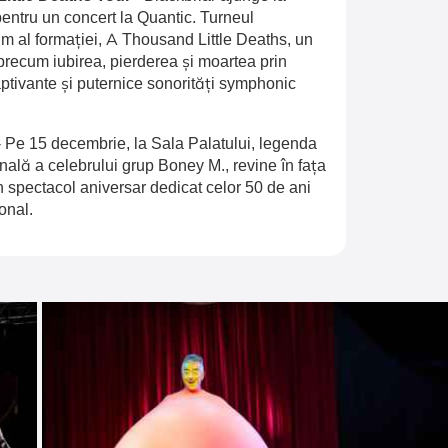
entru un concert la Quantic. Turneul
 al formației, A Thousand Little Deaths, un
recum iubirea, pierderea și moartea prin
aptivante și puternice sonorități symphonic
-
Pe 15 decembrie, la Sala Palatului, legenda
inală a celebrului grup Boney M., revine în fața
n spectacol aniversar dedicat celor 50 de ani
onal.