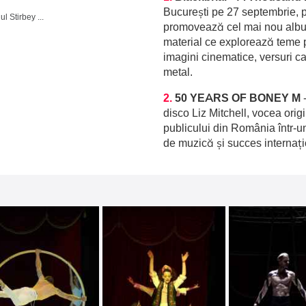
București pe 27 septembrie, p
Domeniul Stirbey Voda, Buftea
promovează cel mai nou album
material ce explorează teme p
imagini cinematice, versuri c
metal.
2.
50 YEARS OF BONEY M
disco Liz Mitchell, vocea orig
publicului din România într-u
de muzică și succes internați