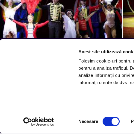
Acest site utilizează cook
Tot ce te intereseaza, dire
Folosim cookie-uri pentru a 
pentru a analiza traficul. 
Aboneaza-te la newsletter-ul nostru, fii primul la care
analize informații cu privir
informații oferite de dvs. sa
Urmareste noutatile pe
Selecția
Necesare
P
consimțământului