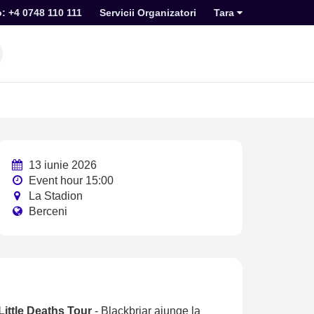
o: +4 0748 110 111
Servicii Organizatori
Tara
13 iunie 2026
Event hour 15:00
La Stadion
Berceni
Little Deaths Tour
-
Blackbriar ajunge la