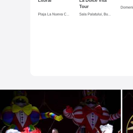
Litoral
La Dolce Vita
Tour
Plaja La Nueva Cucaracha, Mamaia
Sala Palatului, Bucuresti