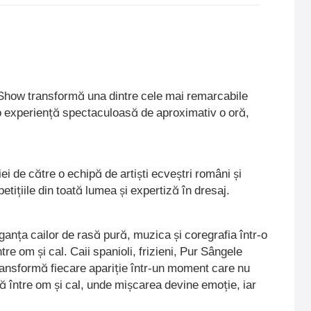
how transformă una dintre cele mai remarcabile
-o experiență spectaculoasă de aproximativ o oră,
ei de către o echipă de artiști ecveștri români și
etițiile din toată lumea și expertiză în dresaj.
ganța cailor de rasă pură, muzica și coregrafia într-o
ntre om și cal. Caii spanioli, frizieni, Pur Sângele
ransformă fiecare apariție într-un moment care nu
ară între om și cal, unde mișcarea devine emoție, iar