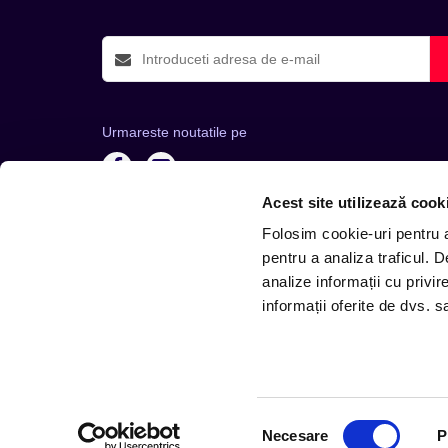
Urmareste noutatile pe
Acest site utilizează cook
Folosim cookie-uri pentru a 
pentru a analiza traficul. 
analize informații cu privir
Telefon: +4 0748 110 111 (Luni - Vineri 12.00-16.00) | 
informații oferite de dvs. sa
Selecția
Necesare
P
consimțământului