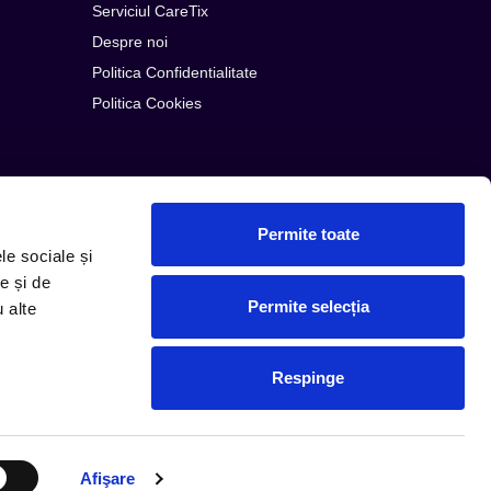
Serviciul CareTix
Despre noi
Politica Confidentialitate
Politica Cookies
Permite toate
le sociale și
e și de
Permite selecția
u alte
© Copyright 2026 PLG ROMANIA
Respinge
Afişare