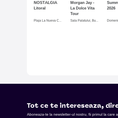
NOSTALGIA
Morgan Jay -
Summe
Litoral
La Dolce Vita
2026
Tour
Plaja La Nueva Cucaracha, Mamaia
Sala Palatului, Bucuresti
Tot ce te intereseaza, dire
Aboneaza-te la newsletter-ul nostru, fii primul la care