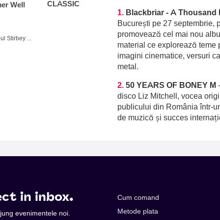
CLASSIC
r Well
1.
Blackbriar - A Thousand 
București pe 27 septembrie, p
promovează cel mai nou album
Domeniul Stirbey Voda, Buftea
material ce explorează teme p
imagini cinematice, versuri c
metal.
2.
50 YEARS OF BONEY M
disco Liz Mitchell, vocea orig
publicului din România într-u
de muzică și succes internați
ct in inbox.
Cum comand
Metode plata
 ajung evenimentele noi.