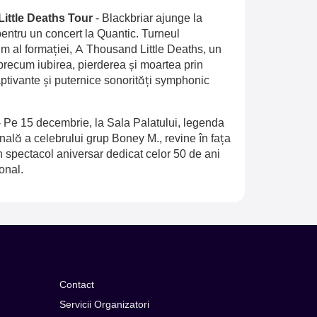
Little Deaths Tour
-
Blackbriar ajunge la
entru un concert la Quantic. Turneul
 al formației, A Thousand Little Deaths, un
recum iubirea, pierderea și moartea prin
aptivante și puternice sonorități symphonic
-
Pe 15 decembrie, la Sala Palatului, legenda
inală a celebrului grup Boney M., revine în fața
n spectacol aniversar dedicat celor 50 de ani
onal.
Contact
Servicii Organizatori