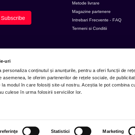
Metode livrare
Magazine partenere
Subscribe
Intrebari Frecvente - FAQ
Termeni si Conditii
ie-uri
personaliza conținutul și anunțurile, pentru a oferi funcții de rețe
De asemenea, le oferim partenerilor de rețele sociale, de publicitat
e la modul în care folosiți site-ul nostru. Aceștia le pot combina c
E-mail: contact@entertix.ro
u culese în urma folosirii serviciilor lor.
referinţe
Statistici
Marketing