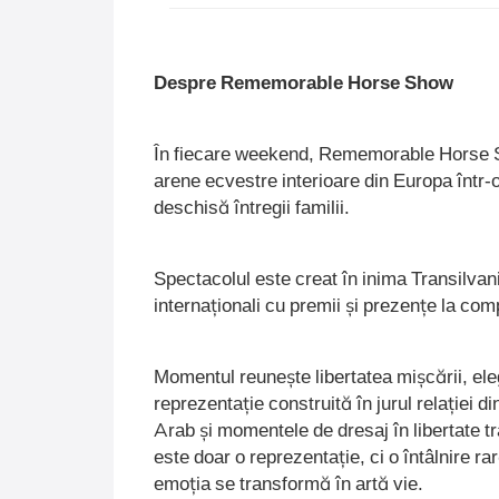
Despre Rememorable Horse Show
În fiecare weekend, Rememorable Horse S
arene ecvestre interioare din Europa într
deschisă întregii familii.
Spectacolul este creat în inima Transilvani
internaționali cu premii și prezențe la comp
Momentul reunește libertatea mișcării, ele
reprezentație construită în jurul relației di
Arab și momentele de dresaj în libertate t
este doar o reprezentație, ci o întâlnire r
emoția se transformă în artă vie.