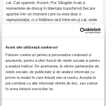
cal. Caii spanioli, frizieni, Pur Sângele Arab și
momentele de dresaj în libertate transformă fiecare
apariție într-un moment care nu este doar o
reprezentație, ci o întâlnire rară între om și cal, unde
mișcarea devine emoție, iar emoția se transformă în
artă vie.
Experiența poate continua dincolo de arenă prin
Acest site utilizează cookie-uri
experiențele disponibile la ISSA Resort. Oaspeții pot
Folosim cookie-uri pentru a personaliza conținutul și
petrece întreaga zi pe domeniu, cu acces la locurile
anunțurile, pentru a oferi funcții de rețele sociale și pentru
de joacă pentru copii, restaurantele Resortului,
a analiza traficul. De asemenea, le oferim partenerilor de
plimbări prin vie cu trăsura sau călare sau întâlniri cu
rețele sociale, de publicitate și de analize informații cu
caii ISSA la finalul reprezentației.
privire la modul în care folosiți site-ul nostru. Aceștia le
pot combina cu alte informații oferite de dvs. sau culese
în urma folosirii serviciilor lor.
Rememorable Horse Show nu este doar un spectacol
ecvestru. Este una dintre acele experiențe pe care
vrei să le trăiești din nou.
Selecția