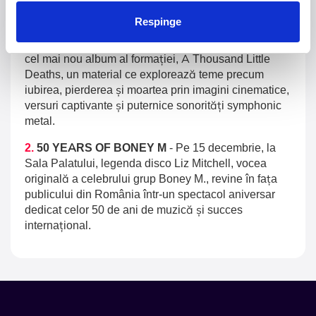
1.
Blackbriar - A Thousand Little Deaths Tour
-
Respinge
Blackbriar ajunge la București pe 27 septembrie,
pentru un concert la Quantic. Turneul promovează
cel mai nou album al formației, A Thousand Little
Deaths, un material ce explorează teme precum
iubirea, pierderea și moartea prin imagini cinematice,
versuri captivante și puternice sonorități symphonic
metal.
2.
50 YEARS OF BONEY M
-
Pe 15 decembrie, la
Sala Palatului, legenda disco Liz Mitchell, vocea
originală a celebrului grup Boney M., revine în fața
publicului din România într-un spectacol aniversar
dedicat celor 50 de ani de muzică și succes
internațional.