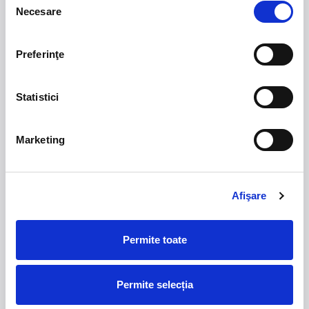
Necesare
consimțământului
ISSA Resort OFFICIAL WEBSITE
Preferinţe
Statistici
21 - 22 august 2026
7 mai 2027
Marketing
NOSTALGIA Litoral
Morgan Jay - La Dolce
Vita Tour
Plaja La Nueva Cucaracha, Mamaia
Sala Palatului, Bucuresti
Afişare
Summer Well 2026
MASTERS OF
Permite toate
CLASSIC
Domeniul Stirbey Voda, Buftea
Permite selecția
Trends