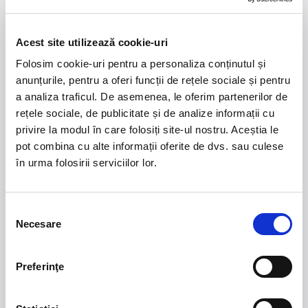
Summer Well 2026
MASTERS OF
Acest site utilizează cookie-uri
CLASSIC
Folosim cookie-uri pentru a personaliza conținutul și
anunțurile, pentru a oferi funcții de rețele sociale și pentru
Domeniul Stirbey Voda, Buftea
Trends
a analiza traficul. De asemenea, le oferim partenerilor de
rețele sociale, de publicitate și de analize informații cu
1.
Blackbriar - A Thousand Little Deaths Tour
-
privire la modul în care folosiți site-ul nostru. Aceștia le
Blackbriar ajunge la București pe 27 septembrie,
pot combina cu alte informații oferite de dvs. sau culese
pentru un concert la Quantic. Turneul promovează
în urma folosirii serviciilor lor.
cel mai nou album al formației, A Thousand Little
Deaths, un material ce explorează teme precum
iubirea, pierderea și moartea prin imagini cinematice,
Selecția
versuri captivante și puternice sonorități symphonic
Necesare
consimțământului
metal.
2.
50 YEARS OF BONEY M
-
Pe 15 decembrie, la
Preferinţe
Sala Palatului, legenda disco Liz Mitchell, vocea
originală a celebrului grup Boney M., revine în fața
publicului din România într-un spectacol aniversar