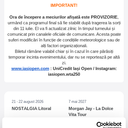
IMPORTANT!
Ora de începere a meciurilor afișată este PROVIZORIE
,
urmând ca programul final să fie stabilit după tragerea la sorți
din 11 iulie. El va fi actualizat zilnic în timpul turneului și
comunicat prin canalele oficiale de comunicare. Acesta poate
suferi modificări în funcție de condițiile meteorologice sau de
alți factori organizaționali.
Biletul rămâne valabil chiar și în cazul în care părăsiți
temporar incinta evenimentului, dar nu se reportează pe altă
zi.
www.iasiopen.com
: UniCredit Iași Open / Instagram:
iasiopen.wta250
21 - 22 august 2026
7 mai 2027
NOSTALGIA Litoral
Morgan Jay - La Dolce
Vita Tour
Plaja La Nueva Cucaracha, Mamaia
Sala Palatului, Bucuresti