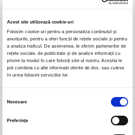
7 - 9 august 2026
MASTERS OF
CLASSIC
Summer Well 2026
Acest site utilizează cookie-uri
Folosim cookie-uri pentru a personaliza conținutul și
anunțurile, pentru a oferi funcții de rețele sociale și pentru
Domeniul Stirbey Voda, Buftea
a analiza traficul. De asemenea, le oferim partenerilor de
Trends
rețele sociale, de publicitate și de analize informații cu
privire la modul în care folosiți site-ul nostru. Aceștia le
1.
Blackbriar - A Thousand Little Deaths Tour
-
pot combina cu alte informații oferite de dvs. sau culese
Blackbriar ajunge la București pe 27 septembrie,
în urma folosirii serviciilor lor.
pentru un concert la Quantic. Turneul promovează
cel mai nou album al formației, A Thousand Little
Deaths, un material ce explorează teme precum
Selecția
iubirea, pierderea și moartea prin imagini cinematice,
Necesare
consimțământului
versuri captivante și puternice sonorități symphonic
metal.
Preferinţe
2.
50 YEARS OF BONEY M
-
Pe 15 decembrie, la
Sala Palatului, legenda disco Liz Mitchell, vocea
originală a celebrului grup Boney M., revine în fața