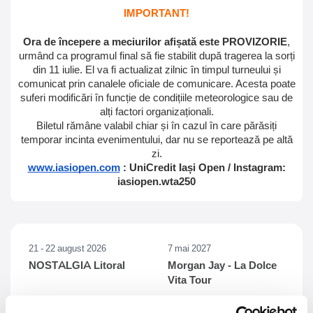
IMPORTANT!
Ora de începere a meciurilor afișată este PROVIZORIE
,
urmând ca programul final să fie stabilit după tragerea la sorți
din 11 iulie. El va fi actualizat zilnic în timpul turneului și
comunicat prin canalele oficiale de comunicare. Acesta poate
suferi modificări în funcție de condițiile meteorologice sau de
alți factori organizaționali.
Biletul rămâne valabil chiar și în cazul în care părăsiți
temporar incinta evenimentului, dar nu se reportează pe altă
zi.
www.iasiopen.com
: UniCredit Iași Open / Instagram:
iasiopen.wta250
21 - 22 august 2026
7 mai 2027
NOSTALGIA Litoral
Morgan Jay - La Dolce
Vita Tour
Plaja La Nueva Cucaracha, Mamaia
Sala Palatului, Bucuresti