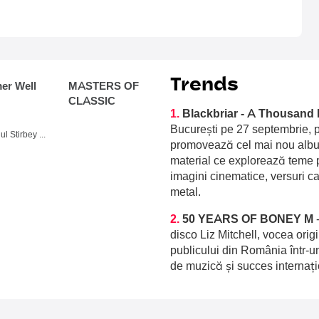
Trends
r Well
MASTERS OF
CLASSIC
1.
Blackbriar - A Thousand 
București pe 27 septembrie, p
Domeniul Stirbey Voda, Buftea
promovează cel mai nou album
material ce explorează teme p
imagini cinematice, versuri c
metal.
2.
50 YEARS OF BONEY M
disco Liz Mitchell, vocea orig
publicului din România într-u
de muzică și succes internați