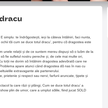
 dracu
 simplu: te îndrăgostești, ieși la câteva întâlniri, faci nunta,
 ochii tăi cum se duce totul dracu’, pentru că dragostea este
ăm unele relații și de ce suntem mereu dispuși să o luăm de la
ă fie sufletul nostru pereche și, de cele mai multe ori,
u toții ne dorim să întâlnim dragostea adevărată care ne
c. Problema apare atunci când dragostea dă nas în nas cu
heltuielile extravagante ale partenerului.
prietenie și respect sau nervi, farfurii aruncate, țipete și
tacol la care râzi și plângi, Cum se duce totul dracu’ a
 show plin de umor, care a umplut sălile, fiind jucat SOLD