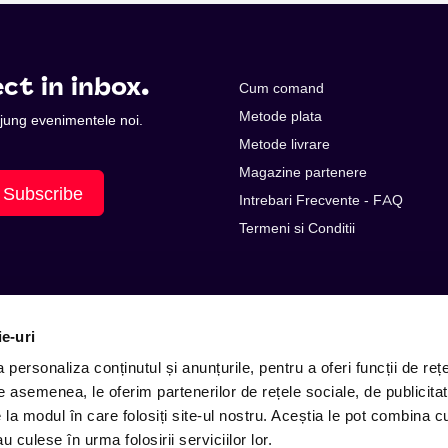
ct in inbox.
Cum comand
Metode plata
 ajung evenimentele noi.
Metode livrare
Magazine partenere
Subscribe
Intrebari Frecvente - FAQ
Termeni si Conditii
ie-uri
personaliza conținutul și anunțurile, pentru a oferi funcții de rețe
De asemenea, le oferim partenerilor de rețele sociale, de publicitat
e la modul în care folosiți site-ul nostru. Aceștia le pot combina c
E-mail: contact@entertix.ro
u culese în urma folosirii serviciilor lor.