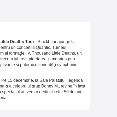
Little Deaths Tour
-
Blackbriar ajunge la
entru un concert la Quantic. Turneul
 al formației, A Thousand Little Deaths, un
recum iubirea, pierderea și moartea prin
aptivante și puternice sonorități symphonic
-
Pe 15 decembrie, la Sala Palatului, legenda
inală a celebrului grup Boney M., revine în fața
n spectacol aniversar dedicat celor 50 de ani
onal.