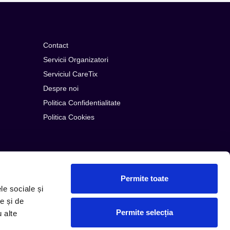
Contact
Servicii Organizatori
Serviciul CareTix
Despre noi
Politica Confidentialitate
Politica Cookies
Permite toate
le sociale și
e și de
Permite selecția
u alte
© Copyright 2026 PLG ROMANIA