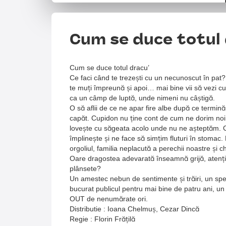
Cum se duce totul
Cum se duce totul dracu’
Ce faci când te trezești cu un necunoscut în pat? E
te muți împreună și apoi… mai bine vii să vezi cu
ca un câmp de luptă, unde nimeni nu câștigă.
O să aflii de ce ne apar fire albe după ce termin
capăt. Cupidon nu ține cont de cum ne dorim noi s
lovește cu săgeata acolo unde nu ne așteptăm. C
împlinește și ne face să simțim fluturi în stoma
orgoliul, familia neplacută a perechii noastre și c
Oare dragostea adevarată înseamnă grijă, atenție, 
plânsete?
Un amestec nebun de sentimente și trăiri, un spec
bucurat publicul pentru mai bine de patru ani, un
OUT de nenumărate ori.
Distributie : Ioana Chelmuș, Cezar Dincă
Regie : Florin Frățilă