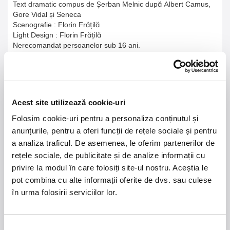
Text dramatic compus de Șerban Melnic după Albert Camus,
Gore Vidal și Seneca
Scenografie : Florin Frățilă
Light Design : Florin Frățilă
Nerecomandat persoanelor sub 16 ani.
21 - 22 august 2026
7 mai 2027
Acest site utilizează cookie-uri
NOSTALGIA Litoral
Morgan Jay - La Dolce
Vita Tour
Folosim cookie-uri pentru a personaliza conținutul și
anunțurile, pentru a oferi funcții de rețele sociale și pentru
Plaja La Nueva Cucaracha, Mamaia
Sala Palatului, Bucuresti
a analiza traficul. De asemenea, le oferim partenerilor de
rețele sociale, de publicitate și de analize informații cu
Summer Well 2026
MASTERS OF
privire la modul în care folosiți site-ul nostru. Aceștia le
CLASSIC
pot combina cu alte informații oferite de dvs. sau culese
în urma folosirii serviciilor lor.
Domeniul Stirbey Voda, Buftea
Trends
Selecția