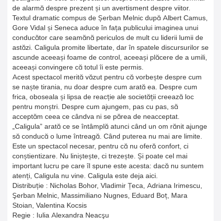
de alarmă despre prezent și un avertisment despre viitor.
Textul dramatic compus de Șerban Melnic după Albert Camus,
Gore Vidal și Seneca aduce în fața publicului imaginea unui
conducător care seamănă periculos de mult cu liderii lumii de
astăzi. Caligula promite libertate, dar în spatele discursurilor se
ascunde aceeași foame de control, aceeași plăcere de a umili,
aceeași convingere că totul îi este permis.
Acest spectacol merită văzut pentru că vorbește despre cum
se naște tirania, nu doar despre cum arată ea. Despre cum
frica, oboseala și lipsa de reacție ale societății creează loc
pentru monștri. Despre cum ajungem, pas cu pas, să
acceptăm ceea ce cândva ni se părea de neacceptat.
„Caligula” arată ce se întâmplă atunci când un om rănit ajunge
să conducă o lume întreagă. Când puterea nu mai are limite.
Este un spectacol necesar, pentru că nu oferă confort, ci
conștientizare. Nu liniștește, ci trezește. Și poate cel mai
important lucru pe care îl spune este acesta: dacă nu suntem
atenți, Caligula nu vine. Caligula este deja aici.
Distribuție : Nicholas Bohor, Vladimir Țeca, Adriana Irimescu,
Şerban Melnic, Massimiliano Nugnes, Eduard Boț, Mara
Stoian, Valentina Kocsis
Regie : Iulia Alexandra Neacşu