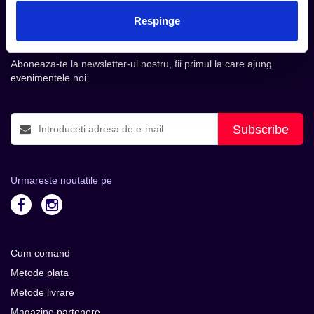
Tot ce te intereseaza, direct in
Respinge
inbox.
Aboneaza-te la newsletter-ul nostru, fii primul la care ajung
evenimentele noi.
Subscribe
Urmareste noutatile pe
Cum comand
Metode plata
Metode livrare
Magazine partenere