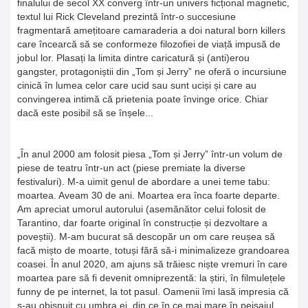
finalului de secol XX converg într-un univers ficțional magnetic,
textul lui Rick Cleveland prezintă într-o succesiune
fragmentară amețitoare camaraderia a doi natural born killers
care încearcă să se conformeze filozofiei de viață impusă de
jobul lor. Plasați la limita dintre caricatură și (anti)erou
gangster, protagoniștii din „Tom și Jerry” ne oferă o incursiune
cinică în lumea celor care ucid sau sunt uciși și care au
convingerea intimă că prietenia poate învinge orice. Chiar
dacă este posibil să se înșele...
„În anul 2000 am folosit piesa „Tom și Jerry” într-un volum de
piese de teatru într-un act (piese premiate la diverse
festivaluri). M-a uimit genul de abordare a unei teme tabu:
moartea. Aveam 30 de ani. Moartea era înca foarte departe.
Am apreciat umorul autorului (asemănător celui folosit de
Tarantino, dar foarte original în construcție și dezvoltare a
poveștii). M-am bucurat să descopăr un om care reușea să
facă mișto de moarte, totuși fără să-i minimalizeze grandoarea
coasei. În anul 2020, am ajuns să trăiesc niște vremuri în care
moartea pare să fi devenit omniprezentă: la știri, în filmulețele
funny de pe internet, la tot pasul. Oamenii îmi lasă impresia că
s-au obișnuit cu umbra ei, din ce în ce mai mare în peisajul