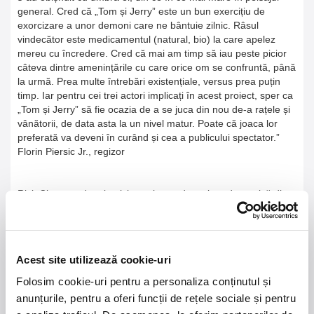
general. Cred că „Tom și Jerry” este un bun exercițiu de
exorcizare a unor demoni care ne bântuie zilnic. Râsul
vindecător este medicamentul (natural, bio) la care apelez
mereu cu încredere. Cred că mai am timp să iau peste picior
câteva dintre amenințările cu care orice om se confruntă, până
la urmă. Prea multe întrebări existențiale, versus prea puțin
timp. Iar pentru cei trei actori implicați în acest proiect, sper ca
„Tom și Jerry” să fie ocazia de a se juca din nou de-a rațele și
vânătorii, de data asta la un nivel matur. Poate că joaca lor
preferată va deveni în curând și cea a publicului spectator.”
Florin Piersic Jr., regizor
Rick Clevenand a absolvit secțiunea de scriere dramatică din
cadrul University of Iowa, fiind în prezent cunoscut, în special,
pentru semnarea scenariului și producerea serialului american
„Six Feet Under”, dar și pentru participarea la producția
serialului-fenomen „Mad Men”. Pe lângă activitatea sa legată
Acest site utilizează cookie-uri
de televiziune, Rick Cleveland este autorul câtorva texte
destinate scenei de teatru care i-au asigurat celebritatea.
Folosim cookie-uri pentru a personaliza conținutul și
Dintre acestea, cea mai cunoscută piesă a sa este „Jerry and
anunțurile, pentru a oferi funcții de rețele sociale și pentru
Tom” / „Tom și Jerry” care a fost adaptată de autorul însuși