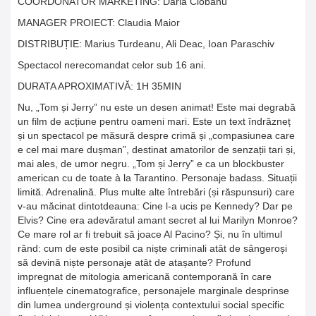
COORDONATOR MARKETING: Daria Ciobanu
MANAGER PROIECT: Claudia Maior
DISTRIBUȚIE: Marius Turdeanu, Ali Deac, Ioan Paraschiv
Spectacol nerecomandat celor sub 16 ani.
DURATA APROXIMATIVĂ: 1H 35MIN
Nu, „Tom și Jerry” nu este un desen animat! Este mai degrabă
un film de acțiune pentru oameni mari. Este un text îndrăzneț
și un spectacol pe măsură despre crimă și „compasiunea care
e cel mai mare dușman”, destinat amatorilor de senzații tari și,
mai ales, de umor negru. „Tom și Jerry” e ca un blockbuster
american cu de toate à la Tarantino. Personaje badass. Situații
limită. Adrenalină. Plus multe alte întrebări (și răspunsuri) care
v-au măcinat dintotdeauna: Cine l-a ucis pe Kennedy? Dar pe
Elvis? Cine era adevăratul amant secret al lui Marilyn Monroe?
Ce mare rol ar fi trebuit să joace Al Pacino? Și, nu în ultimul
rând: cum de este posibil ca niște criminali atât de sângeroși
să devină niște personaje atât de atașante? Profund
impregnat de mitologia americană contemporană în care
influențele cinematografice, personajele marginale desprinse
din lumea underground și violența contextului social specific