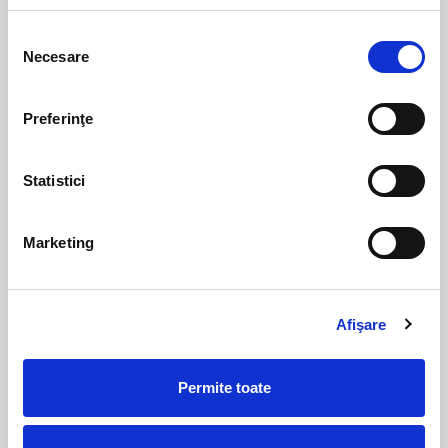
Data premierei: 13.03.2020
Selecția
Necesare
consimțământului
Biletul individual este activat în momentul introducerii
codului de abonat în câmpul VIZIONARE în termen de
30 de zile de la momentul achiziției.
Preferinţe
Spectacolul este disponibil pentru 4 ore de la activare și
alegerea intervalului de timp pentru vizionare.
Statistici
Marketing
21 - 22 august 2026
7 mai 2027
NOSTALGIA Litoral
Morgan Jay - La Dolce
Vita Tour
Afişare
Plaja La Nueva Cucaracha, Mamaia
Sala Palatului, Bucuresti
Permite toate
Summer Well 2026
MASTERS OF
CLASSIC