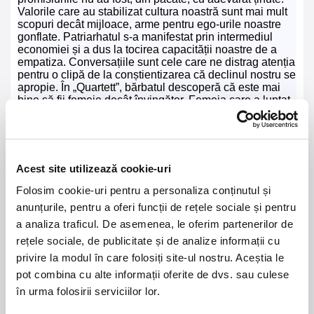
Valorile care au stabilizat cultura noastră sunt mai mult
scopuri decât mijloace, arme pentru ego-urile noastre
gonflate. Patriarhatul s-a manifestat prin intermediul
economiei și a dus la tocirea capacității noastre de a
empatiza. Conversațiile sunt cele care ne distrag atenția
pentru o clipă de la conștientizarea că declinul nostru se
apropie. În „Quartett”, bărbatul descoperă că este mai
bine să fii femeie decât învingător. Femeia care a luptat
întreaga-i viață împotriva acestui raport de putere îl
otrăvește pe acest bărbat și rămâne singură. Adam și
Eva au ajuns la final. Iar la final mai rămâne doar
cancerul, ca un copil nenăscut care crește în noi.
Dragostea ar fi fost forța care ar fi putut amâna
Acest site utilizează cookie-uri
distrugerea noastră. Și, totuși, ce urmează să se
întâmple mai departe? Răspunsul la întrebarea aceasta
Folosim cookie-uri pentru a personaliza conținutul și
rămâne la latitudinea fiecăruia dintre noi...”
anunțurile, pentru a oferi funcții de rețele sociale și pentru
Hunor Horváth, regizor
a analiza traficul. De asemenea, le oferim partenerilor de
Prezentat în limba germană, cu traducere în limbile
rețele sociale, de publicitate și de analize informații cu
română și engleză
privire la modul în care folosiți site-ul nostru. Aceștia le
Spectacol realizat în parteneriat cu Goethe Institut
București și Forumul Cultural Austriac București și
pot combina cu alte informații oferite de dvs. sau culese
susținut de IFA (Institutul pentru Relații Externe
în urma folosirii serviciilor lor.
Germania).
Spectacolul nu este recomandat celor sub 16 ani