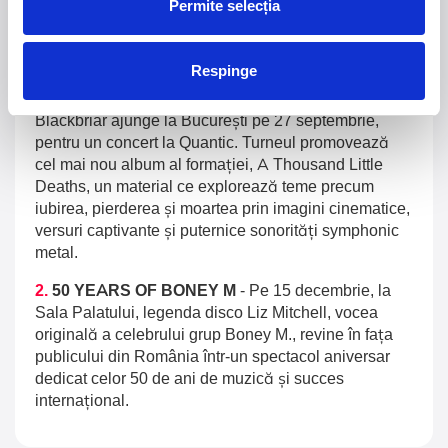
Permite selecția
Domeniul Stirbey Voda, Buftea
Trends
Respinge
1.
Blackbriar - A Thousand Little Deaths Tour
-
Blackbriar ajunge la București pe 27 septembrie,
pentru un concert la Quantic. Turneul promovează
cel mai nou album al formației, A Thousand Little
Deaths, un material ce explorează teme precum
iubirea, pierderea și moartea prin imagini cinematice,
versuri captivante și puternice sonorități symphonic
metal.
2.
50 YEARS OF BONEY M
-
Pe 15 decembrie, la
Sala Palatului, legenda disco Liz Mitchell, vocea
originală a celebrului grup Boney M., revine în fața
publicului din România într-un spectacol aniversar
dedicat celor 50 de ani de muzică și succes
internațional.