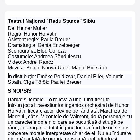
Teatrul Naţional "Radu Stanca" Sibiu
De: Heiner Müller
Regia: Hunor Horváth
Asistent regie: Paula Breuer
Dramaturgia: Genia Enzelberger
Scenografia: Elöd Golicza
Costumele: Andreea Săndulescu
Video: Andrei Rancz
Muzica: Bence Konya-Ütö și Magor Bocsárdi
În distribuție: Emőke Boldizsár, Daniel Plier, Valentin
Späth, Olga Török; Paulei Breuer
SINOPSIS
Bărbat și femeie – o relicvă a unei lumi trecute
Într-un joc al travestiurilor ingenios orchestrat de Hunor
Horváth, fiecare actor devine pe rând atât Marchiza de
Merteuil, cât și Vicontele de Valmont, două personaje cu
un caracter îndoielnic, care se bucură să distrugă pe
rând, cu aroganță, totul în jurul lor, uzitând de un set de
concepte morale interpretate chiar de ei. Nu au îndurare
nici măcar față de propria persoană, oglindindu-și