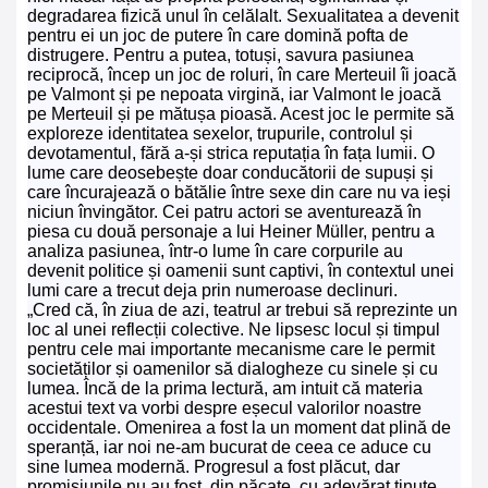
degradarea fizică unul în celălalt. Sexualitatea a devenit
pentru ei un joc de putere în care domină pofta de
distrugere. Pentru a putea, totuși, savura pasiunea
reciprocă, încep un joc de roluri, în care Merteuil îi joacă
pe Valmont și pe nepoata virgină, iar Valmont le joacă
pe Merteuil și pe mătușa pioasă. Acest joc le permite să
exploreze identitatea sexelor, trupurile, controlul și
devotamentul, fără a-și strica reputația în fața lumii. O
lume care deosebește doar conducătorii de supuși și
care încurajează o bătălie între sexe din care nu va ieși
niciun învingător. Cei patru actori se aventurează în
piesa cu două personaje a lui Heiner Müller, pentru a
analiza pasiunea, într-o lume în care corpurile au
devenit politice și oamenii sunt captivi, în contextul unei
lumi care a trecut deja prin numeroase declinuri.
„Cred că, în ziua de azi, teatrul ar trebui să reprezinte un
loc al unei reflecții colective. Ne lipsesc locul și timpul
pentru cele mai importante mecanisme care le permit
societăților și oamenilor să dialogheze cu sinele și cu
lumea. Încă de la prima lectură, am intuit că materia
acestui text va vorbi despre eșecul valorilor noastre
occidentale. Omenirea a fost la un moment dat plină de
speranță, iar noi ne-am bucurat de ceea ce aduce cu
sine lumea modernă. Progresul a fost plăcut, dar
promisiunile nu au fost, din păcate, cu adevărat ținute.