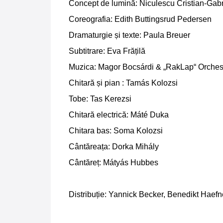
Concept de lumină: Niculescu Cristian-Gabr
Coreografia: Edith Buttingsrud Pedersen
Dramaturgie și texte: Paula Breuer
Subtitrare: Eva Frățilă
Muzica: Magor Bocsárdi & „RakLap“ Orches
Chitară și pian : Tamás Kolozsi
Tobe: Tas Kerezsi
Chitară electrică: Máté Duka
Chitara bas: Soma Kolozsi
Cântăreața: Dorka Mihály
Cântăreț: Mátyás Hubbes
Distribuție: Yannick Becker, Benedikt Haefn