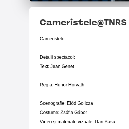
Cameristele@TNRS 
Cameristele
Detalii spectacol:
Text: Jean Genet
Regia: Hunor Horvath
Scenografie: Előd Golicza
Costume: Zsófia Gábor
Video și materiale vizuale: Dan Basu