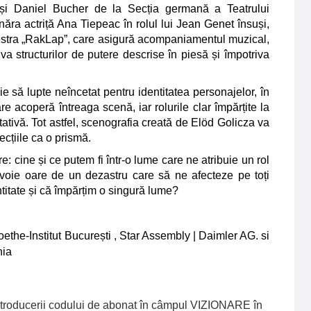
 și Daniel Bucher de la Secția germană a Teatrului
ăra actriță Ana Tiepeac în rolul lui Jean Genet însuși,
estra „RakLap”, care asigură acompaniamentul muzical,
a structurilor de putere descrise în piesă și împotriva
ie să lupte neîncetat pentru identitatea personajelor, în
e acoperă întreaga scenă, iar rolurile clar împărțite la
tivă. Tot astfel, scenografia creată de Elöd Golicza va
recțiile ca o prismă.
e: cine și ce putem fi într-o lume care ne atribuie un rol
voie oare de un dezastru care să ne afecteze pe toți
ntitate și că împărțim o singură lume?
Goethe-Institut București , Star Assembly | Daimler AG. si
nia
 introducerii codului de abonat în câmpul VIZIONARE în