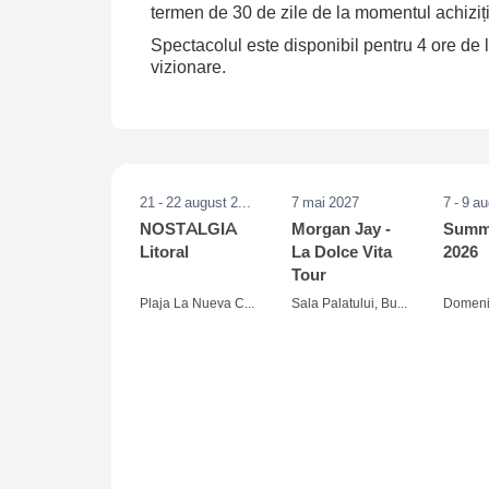
termen de 30 de zile de la momentul achiziți
Spectacolul este disponibil pentru 4 ore de l
vizionare.
21 - 22 august 2026
7 mai 2027
7 - 9 a
NOSTALGIA
Morgan Jay -
Summe
Litoral
La Dolce Vita
2026
Tour
Plaja La Nueva Cucaracha, Mamaia
Sala Palatului, Bucuresti