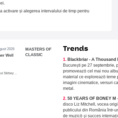
ei.
a activare și alegerea intervalului de timp pentru
Trends
ugust 2026
MASTERS OF
CLASSIC
r Well
1.
Blackbriar - A Thousand 
București pe 27 septembrie, p
promovează cel mai nou album
Domeniul Stirbey Voda, Buftea
material ce explorează teme p
imagini cinematice, versuri c
metal.
2.
50 YEARS OF BONEY M
disco Liz Mitchell, vocea orig
publicului din România într-u
de muzică și succes internați