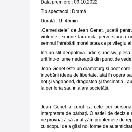
Data premierei: 09.10.2022
Tip spectacol : Dramă
Durată : 1h 45min
„Cameristele" de Jean Genet, jucată pentru
violente, expune fără milă perversiunea u
semnul întrebării moralitatea ca privilegiu al 
Într-un stil deopotrivă ludic și incisiv, pies
ură într-o lume nedreaptă din punct de veder
Jean Genet este un dramaturg și poet care 
întrebării ideea de libertate, atât în opera sa,
hoț și vagabond, dragostea și fascinația i-au
la periferia sau în afara societății.
Jean Genet a cerut ca cele trei persona
interpretate de bărbați. O astfel de decizie
ne provoacă să analizăm problemele de repre
cu scopul de a găsi noi forme de autenticita