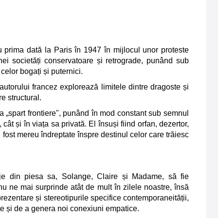
 prima dată la Paris în 1947 în mijlocul unor proteste
nei societăți conservatoare și retrograde, punând sub
celor bogați și puternici.
a autorului francez explorează limitele dintre dragoste și
e structural.
a „spart frontiere", punând în mod constant sub semnul
 cât și în viața sa privată. El însuși fiind orfan, dezertor,
 fost mereu îndreptate înspre destinul celor care trăiesc
je din piesa sa, Solange, Claire și Madame, să fie
 nu ne mai surprinde atât de mult în zilele noastre, însă
zentare și stereotipurile specifice contemporaneității,
te și de a genera noi conexiuni empatice.