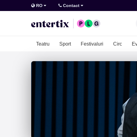
RO
Contact
Teatru
Sport
Festivaluri
Circ
Ev