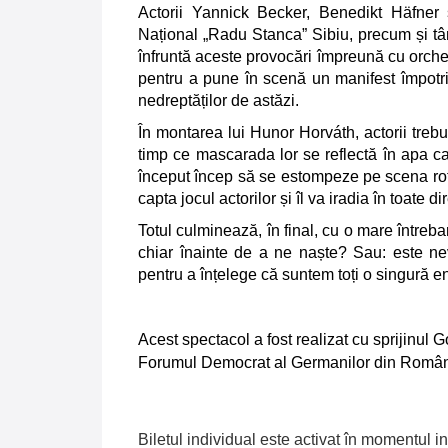
Actorii Yannick Becker, Benedikt Häfner
Național „Radu Stanca” Sibiu, precum și tân
înfruntă aceste provocări împreună cu orch
pentru a pune în scenă un manifest împotriv
nedreptăților de astăzi.
În montarea lui Hunor Horváth, actorii trebu
timp ce mascarada lor se reflectă în apa car
început încep să se estompeze pe scena rota
capta jocul actorilor și îl va iradia în toate di
Totul culminează, în final, cu o mare întrebar
chiar înainte de a ne naște? Sau: este ne
pentru a înțelege că suntem toți o singură e
Acest spectacol a fost realizat cu sprijinul 
Forumul Democrat al Germanilor din Româ
Biletul individual este activat în momentul