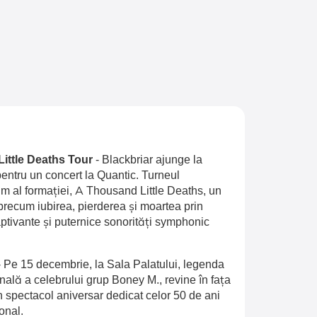
Little Deaths Tour
-
Blackbriar ajunge la
entru un concert la Quantic. Turneul
 al formației, A Thousand Little Deaths, un
recum iubirea, pierderea și moartea prin
aptivante și puternice sonorități symphonic
-
Pe 15 decembrie, la Sala Palatului, legenda
inală a celebrului grup Boney M., revine în fața
n spectacol aniversar dedicat celor 50 de ani
onal.