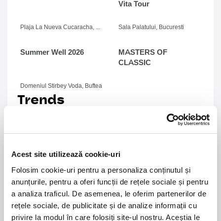
Vita Tour
Plaja La Nueva Cucaracha, Mamaia
Sala Palatului, Bucuresti
Summer Well 2026
MASTERS OF
CLASSIC
Domeniul Stirbey Voda, Buftea
Trends
1.
Blackbriar - A Thousand Little Deaths Tour
-
Blackbriar ajunge la București pe 27 septembrie,
pentru un concert la Quantic. Turneul promovează
cel mai nou album al formației, A Thousand Little
Acest site utilizează cookie-uri
Deaths, un material ce explorează teme precum
Folosim cookie-uri pentru a personaliza conținutul și
iubirea, pierderea și moartea prin imagini cinematice,
anunțurile, pentru a oferi funcții de rețele sociale și pentru
versuri captivante și puternice sonorități symphonic
a analiza traficul. De asemenea, le oferim partenerilor de
metal.
rețele sociale, de publicitate și de analize informații cu
2.
50 YEARS OF BONEY M
-
Pe 15 decembrie, la
privire la modul în care folosiți site-ul nostru. Aceștia le