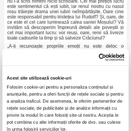
nu i-a scris nimeni nicio scrisoare. Cel mai prețios lucru
este sentimentul că ești iubit, iar renul nostru cu nasul
roșu trăiește drama unei iubiri neîmpărtășite. Oare cine
este responsabil pentru tristețea lui Rudolf? Și, oare, de
ce este el cel care luminează calea saniei Moșului? Vă
invităm să descoperim împreună detalii ale poveștii și
cel mai important lucru: vor reuși, oare, renii să livreze
toate cadourile la timp și să salveze Crăciunul?
„A-ți recunoaște propriile emoții nu este deloc o
slăbiciune, dimpotrivă, este o dovadă de putere.” –
Crăciunița.
Acest site utilizează cookie-uri
Folosim cookie-uri pentru a personaliza conținutul și
21 - 22 august 2026
7 mai 2027
anunțurile, pentru a oferi funcții de rețele sociale și pentru
NOSTALGIA Litoral
Morgan Jay - La Dolce
a analiza traficul. De asemenea, le oferim partenerilor de
Vita Tour
rețele sociale, de publicitate și de analize informații cu
privire la modul în care folosiți site-ul nostru. Aceștia le
Plaja La Nueva Cucaracha, Mamaia
Sala Palatului, Bucuresti
pot combina cu alte informații oferite de dvs. sau culese
în urma folosirii serviciilor lor.