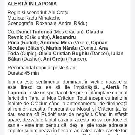
ALERTĂ ÎN LAPONIA
Regia și scenariul: Ani Crețu
Muzica: Radu Mihalache
Scenografia: Roxana
și Andrei
Răduț
Cu:
Daniel Tudorică
(Moș Crăciun),
Claudia
Revnic
(Crăciunița),
Alexandru
Prica
(Rudolf),
Andreea Mera
(Vixen),
Ciprian
Niculae
(Blitzen),
Marius Nănău
(Comet),
Ana
Toda
(Cupid),
Oliviu-Cristian Bughiu
(Dancer),
Iulian
Bălan
(Dasher),
Ani Crețu
(Prancer).
Recomandat copiilor peste 4 ani
Durata: 45 min
Iubirea este sentimentul dominant în viețile noastre și
este firesc ca ea să fie împărtășită.
„Alertă în
Laponia”
este un spectacol despre o întâmplare cu final
fericit din Țara lui Moș Crăciun. Totul începe cu trei zile
înainte de Crăciun când la antrenamentul de dimineață
al renilor, aceștia, împreună cu Moșul și Crăciunița, își
dau seama că Rudolf este de negăsit. Când în sfârșit
apare, dezvăluie faptul că anul acesta nu va conduce el
sania - este trist pentru că, deși el știe toate adresele
copiilor și luminează în fiecare an calea către casele lor,