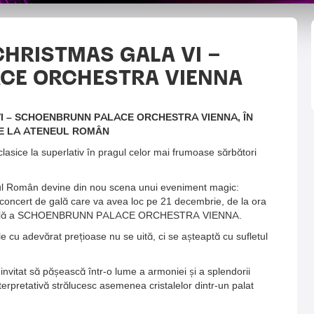
CHRISTMAS GALA VI –
CE ORCHESTRA VIENNA
I – SCHOENBRUNN PALACE ORCHESTRA VIENNA, ÎN
E LA ATENEUL ROMÂN
lasice la superlativ în pragul celor mai frumoase sărbători
eul Român devine din nou scena unui eveniment magic:
ncert de gală care va avea loc pe 21 decembrie, de la ora
undabilă a SCHOENBRUNN PALACE ORCHESTRA VIENNA.
le cu adevărat prețioase nu se uită, ci se așteaptă cu sufletul
invitat să pășească într-o lume a armoniei și a splendorii
nterpretativă strălucesc asemenea cristalelor dintr-un palat