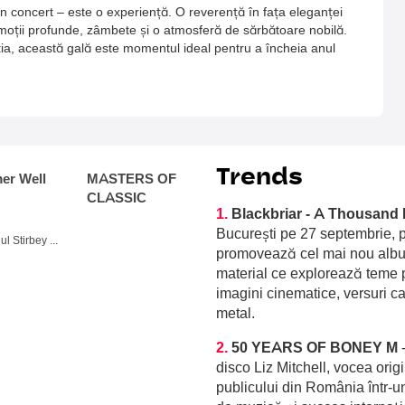
n concert – este o experiență. O reverență în fața eleganței
emoții profunde, zâmbete și o atmosferă de sărbătoare nobilă.
ția, această gală este momentul ideal pentru a încheia anul
Trends
r Well
MASTERS OF
CLASSIC
1.
Blackbriar - A Thousand 
București pe 27 septembrie, p
Domeniul Stirbey Voda, Buftea
promovează cel mai nou album
material ce explorează teme p
imagini cinematice, versuri c
metal.
2.
50 YEARS OF BONEY M
disco Liz Mitchell, vocea orig
publicului din România într-u