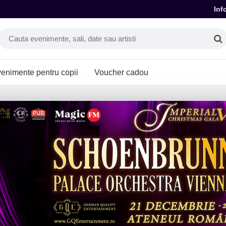
Inf
enimente pentru copii
Voucher cadou