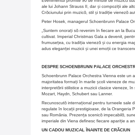
Evenimentul promite 90 de minute de muzică subli
ale lui Johann Strauss II, dar și compoziții ale alt
Crăciunului prin muzică, stil și tradiție vieneză au
Peter Hosek, managerul Schoenbrunn Palace Orc
„Suntem onorați să revenim în fiecare an la Bucureș
cultivat. Imperial Christmas Gala a devenit, pent
frumusețea, cu tradiția vieneză și cu energia ma
adus eleganței muzicii și unei emoții ce transcen
DESPRE SCHOENBRUNN PALACE ORCHESTR
Schoenbrunn Palace Orchestra Vienna este un ans
majoritatea formați în marile școli vieneze de m
interpretării stilistice a muzicii clasice vieneze, în
Mozart, Haydn, Schubert sau Lanner.
Recunoscută internațional pentru turneele sale d
regulate în locații prestigioase, de la Orangeria 
sau România. Prezența scenică impecabilă, sunetu
imperiale din Viena definesc fiecare apariție a a
UN CADOU MUZICAL ÎNAINTE DE CRĂCIUN