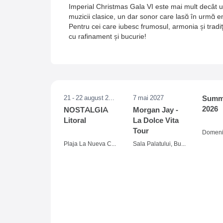
Imperial Christmas Gala VI este mai mult decât u
muzicii clasice, un dar sonor care lasă în urmă 
Pentru cei care iubesc frumosul, armonia și tradi
cu rafinament și bucurie!
21 - 22 august 2026
7 mai 2027
Summe
2026
NOSTALGIA
Morgan Jay -
Litoral
La Dolce Vita
Tour
Plaja La Nueva Cucaracha, Mamaia
Sala Palatului, Bucuresti