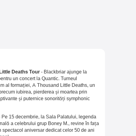
Little Deaths Tour
-
Blackbriar ajunge la
entru un concert la Quantic. Turneul
 al formației, A Thousand Little Deaths, un
recum iubirea, pierderea și moartea prin
aptivante și puternice sonorități symphonic
-
Pe 15 decembrie, la Sala Palatului, legenda
inală a celebrului grup Boney M., revine în fața
n spectacol aniversar dedicat celor 50 de ani