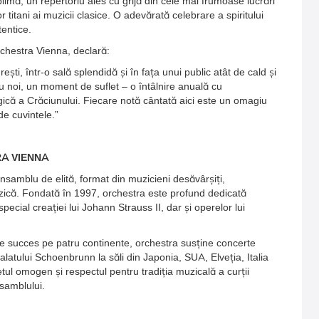
mă, un repertoriu ales cu grijă din cele mai frumoase lucrări
or titani ai muzicii clasice. O adevărată celebrare a spiritului
tentice.
hestra Vienna, declară:
ti, într-o sală splendidă și în fața unui public atât de cald și
ru noi, un moment de suflet – o întâlnire anuală cu
gică a Crăciunului. Fiecare notă cântată aici este un omagiu
de cuvintele.”
A VIENNA
amblu de elită, format din muzicieni desăvârșiți,
uzică. Fondată în 1997, orchestra este profund dedicată
 special creației lui Johann Strauss II, dar și operelor lui
e succes pe patru continente, orchestra susține concerte
Palatului Schoenbrunn la săli din Japonia, SUA, Elveția, Italia
l omogen și respectul pentru tradiția muzicală a curții
nsamblului.