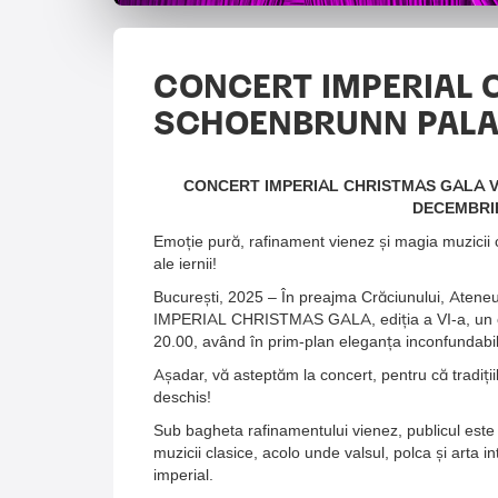
CONCERT IMPERIAL 
SCHOENBRUNN PALA
CONCERT IMPERIAL CHRISTMAS GALA V
DECEMBRI
Emoție pură, rafinament vienez și magia muzicii c
ale iernii!
București, 2025 – În preajma Crăciunului, Aten
IMPERIAL CHRISTMAS GALA, ediția a VI-a, un co
20.00, având în prim-plan eleganța inconf
Așadar, vă asteptăm la concert, pentru că tradiții
deschis!
Sub bagheta rafinamentului vienez, publicul este 
muzicii clasice, acolo unde valsul, polca și arta i
imperial.