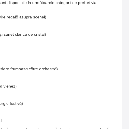
unt disponibile la următoarele categorii de prețuri via
ivire regală asupra scenei)
i sunet clar ca de cristal)
vedere frumoasă către orchestră)
nd vienez)
rgie festivă)
I