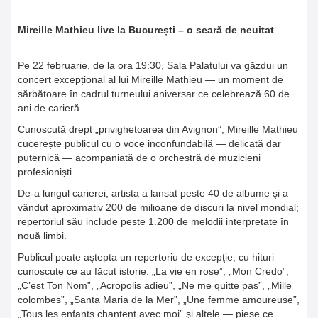
Mireille Mathieu live la București – o seară de neuitat
Pe 22 februarie, de la ora 19:30, Sala Palatului va găzdui un
concert excepțional al lui Mireille Mathieu — un moment de
sărbătoare în cadrul turneului aniversar ce celebrează 60 de
ani de carieră.
Cunoscută drept „privighetoarea din Avignon”, Mireille Mathieu
cucerește publicul cu o voce inconfundabilă — delicată dar
puternică — acompaniată de o orchestră de muzicieni
profesioniști.
De-a lungul carierei, artista a lansat peste 40 de albume şi a
vândut aproximativ 200 de milioane de discuri la nivel mondial;
repertoriul său include peste 1.200 de melodii interpretate în
nouă limbi.
Publicul poate aştepta un repertoriu de excepţie, cu hituri
cunoscute ce au făcut istorie: „La vie en rose”, „Mon Credo”,
„C’est Ton Nom”, „Acropolis adieu”, „Ne me quitte pas”, „Mille
colombes”, „Santa Maria de la Mer”, „Une femme amoureuse”,
„Tous les enfants chantent avec moi” şi altele — piese ce