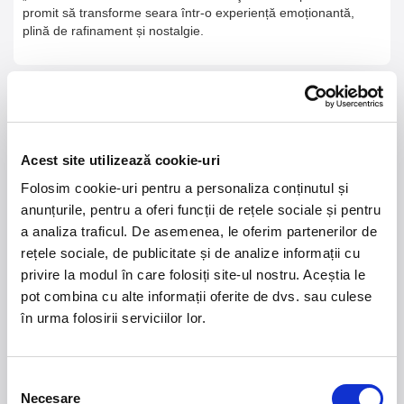
promit să transforme seara într-o experiență emoționantă,
plină de rafinament și nostalgie.
21 - 22 august 2026
7 mai 2027
NOSTALGIA Litoral
Morgan Jay - La Dolce
Acest site utilizează cookie-uri
Vita Tour
Folosim cookie-uri pentru a personaliza conținutul și
Plaja La Nueva Cucaracha, Mamaia
Sala Palatului, Bucuresti
anunțurile, pentru a oferi funcții de rețele sociale și pentru
a analiza traficul. De asemenea, le oferim partenerilor de
rețele sociale, de publicitate și de analize informații cu
Summer Well 2026
MASTERS OF
CLASSIC
privire la modul în care folosiți site-ul nostru. Aceștia le
pot combina cu alte informații oferite de dvs. sau culese
Domeniul Stirbey Voda, Buftea
în urma folosirii serviciilor lor.
Trends
1.
Blackbriar - A Thousand Little Deaths Tour
-
Selecția
Blackbriar ajunge la București pe 27 septembrie,
Necesare
consimțământului