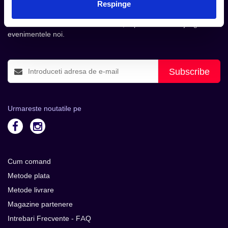
inbox.
Respinge
Aboneaza-te la newsletter-ul nostru, fii primul la care ajung
evenimentele noi.
Subscribe
Urmareste noutatile pe
Cum comand
Metode plata
Metode livrare
Magazine partenere
Intrebari Frecvente - FAQ