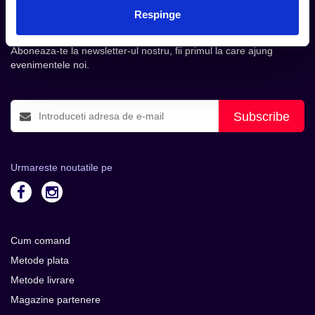
Tot ce te intereseaza, direct in
Respinge
inbox.
Aboneaza-te la newsletter-ul nostru, fii primul la care ajung
evenimentele noi.
Subscribe
Urmareste noutatile pe
Cum comand
Metode plata
Metode livrare
Magazine partenere