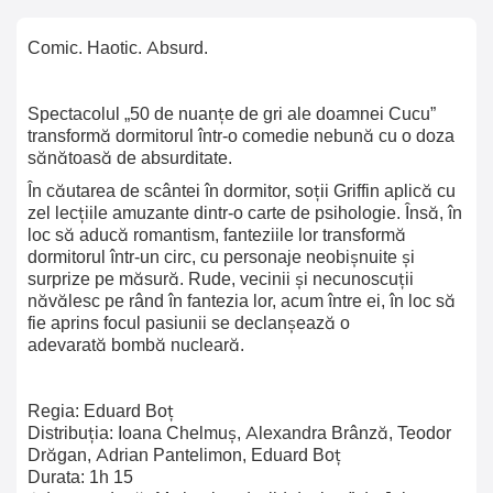
Comic. Haotic. Absurd.
Spectacolul „50 de nuanțe de gri ale doamnei Cucu”
transformă dormitorul într-o comedie nebună cu o doza
sănătoasă de absurditate.
În căutarea de scântei în dormitor, soții Griffin aplică cu
zel lecțiile amuzante dintr-o carte de psihologie. Însă, în
loc să aducă romantism, fanteziile lor transformă
dormitorul într-un circ, cu personaje neobișnuite și
surprize pe măsură. Rude, vecinii și necunoscuții
năvălesc pe rând în fantezia lor, acum între ei, în loc să
fie aprins focul pasiunii se declanșează o
adevarată bombă nucleară.
Regia: Eduard Boț
Distribuția: Ioana Chelmuș, Alexandra Brânză, Teodor
Drăgan, Adrian Pantelimon, Eduard Boț
Durata: 1h 15