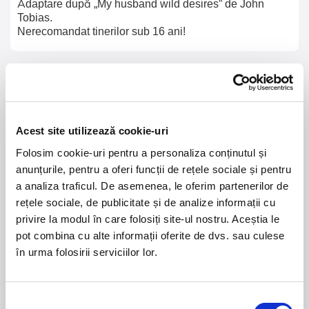
Adaptare după „My husband wild desires” de John
Tobias.
Nerecomandat tinerilor sub 16 ani!
21 - 22 august 2026
7 mai 2027
NOSTALGIA Litoral
Morgan Jay - La Dolce
Vita Tour
Acest site utilizează cookie-uri
Folosim cookie-uri pentru a personaliza conținutul și
Plaja La Nueva Cucaracha, Mamaia
Sala Palatului, Bucuresti
anunțurile, pentru a oferi funcții de rețele sociale și pentru
a analiza traficul. De asemenea, le oferim partenerilor de
7 - 9 august 2026
MASTERS OF
rețele sociale, de publicitate și de analize informații cu
CLASSIC
Summer Well 2026
privire la modul în care folosiți site-ul nostru. Aceștia le
pot combina cu alte informații oferite de dvs. sau culese
în urma folosirii serviciilor lor.
Domeniul Stirbey Voda, Buftea
Trends
Selecția
1.
Blackbriar - A Thousand Little Deaths Tour
-