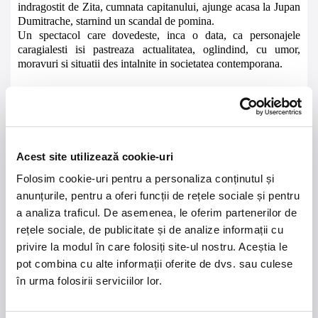
indragostit de Zita, cumnata capitanului, ajunge acasa la Jupan
Dumitrache, starnind un scandal de pomina.
Un spectacol care dovedeste, inca o data, ca personajele
caragialesti isi pastreaza actualitatea, oglindind, cu umor,
moravuri si situatii des intalnite in societatea contemporana.
Durata: 1h 50 min.(fara pauza)
Acest site utilizează cookie-uri
21 - 22 august 2026
7 mai 2027
NOSTALGIA Litoral
Morgan Jay - La Dolce
Folosim cookie-uri pentru a personaliza conținutul și
Vita Tour
anunțurile, pentru a oferi funcții de rețele sociale și pentru
a analiza traficul. De asemenea, le oferim partenerilor de
Plaja La Nueva Cucaracha, Mamaia
Sala Palatului, Bucuresti
rețele sociale, de publicitate și de analize informații cu
privire la modul în care folosiți site-ul nostru. Aceștia le
Summer Well 2026
MASTERS OF
pot combina cu alte informații oferite de dvs. sau culese
CLASSIC
în urma folosirii serviciilor lor.
Domeniul Stirbey Voda, Buftea