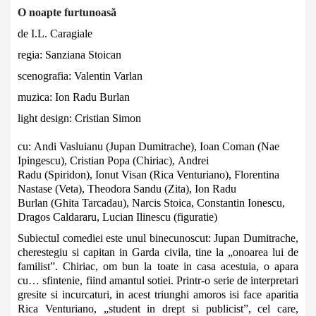
O noapte furtunoasă
de I.L. Caragiale
regia: Sanziana Stoican
scenografia: Valentin Varlan
muzica:
Ion Radu Burlan
light design: Cristian Simon
cu:
Andi Vasluianu
(Jupan Dumitrache),
Ioan Coman
(Nae
Ipingescu),
Cristian Popa
(Chiriac),
Andrei
Radu
(Spiridon),
Ionut Visan
(Rica Venturiano),
Florentina
Nastase
(Veta),
Theodora Sandu
(Zita),
Ion Radu
Burlan
(Ghita Tarcadau), Narcis Stoica, Constantin Ionescu,
Dragos Caldararu, Lucian Ilinescu (figuratie)
Subiectul comediei este unul binecunoscut: Jupan Dumitrache,
cherestegiu si capitan in Garda civila, tine la „onoarea lui de
familist”. Chiriac, om bun la toate in casa acestuia, o apara
cu… sfintenie, fiind amantul sotiei. Printr-o serie de interpretari
gresite si incurcaturi, in acest triunghi amoros isi face aparitia
Rica Venturiano, „student in drept si publicist”, cel care,