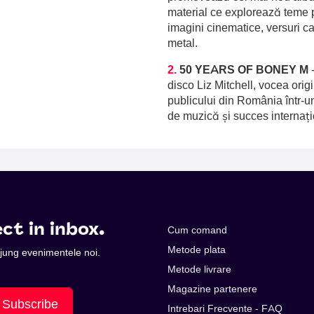
material ce explorează teme p
imagini cinematice, versuri c
metal.
2.
50 YEARS OF BONEY M
disco Liz Mitchell, vocea orig
publicului din România într-u
de muzică și succes internați
ct in inbox.
Cum comand
Metode plata
 ajung evenimentele noi.
Metode livrare
Magazine partenere
Subscribe
Intrebari Frecvente - FAQ