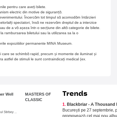
unile pentru care aveți bilete.
nism electric din motive de siguranță.
ea evenimentului. Încercăm tot timpul să acomodăm întârzieri
elorlalți spectatori, însă ne rezervăm dreptul de a interzice
u de a vă așeza într-o secțiune din altă categorie de bilete.
a rambursarea biletului sau la utilizarea sa la o
cerile expozitiilor permanente MINA Museum.
ni care se schimbă rapid, precum și momente de iluminat și
 astfel de stimuli le sunt contraindicați medical (ex.
Trends
r Well
MASTERS OF
CLASSIC
1.
Blackbriar - A Thousand 
București pe 27 septembrie, p
Domeniul Stirbey Voda, Buftea
promovează cel mai nou album