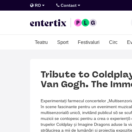
RO
Contact
Teatru
Sport
Festivaluri
Circ
Ev
Tribute to Coldpla
Van Gogh. The Imm
Experimentați farmecul concertelor „Multisenzori
în scene fascinante pentru un eveniment muzical
multisenzorială unică, invitând publicul să se sc
muzicii se contopesc pentru a crea o experiență d
trupelor Coldplay și Imagine Dragons aduse la via
strălucirea a mii de lumânări și proiecția expoziți