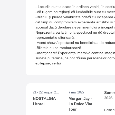
- Locurile sunt alocate în ordinea venirii, în secți
-Vă rugăm să rețineți că lumânările sunt cu meca
-Biletul își pierde valabilitate odată cu începer
cât timp nu compromitem experiența artiștilor și c
accesul dacă derularea evenimentului a început sa
Neprezentarea la timp la spectacol nu dă dreptul l
reprezentație ulterioară.
-Acest show / spectacol nu beneficiaza de redu
-Biletele nu se rambursează.
-Atenționare! Experiența imersivă conține imagi
sunete puternice, ce pot dăuna persoanelor cărora
epilepsie, vertij)
21 - 22 august 2026
7 mai 2027
Summe
2026
NOSTALGIA
Morgan Jay -
Litoral
La Dolce Vita
Tour