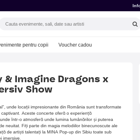
Inf
enimente pentru copii
Voucher cadou
y & Imagine Dragons x
ersiv Show
al”, unde locații impresionante din România sunt transformate
 captivant. Aceste concerte oferă o experiență
ufunde într-o atmosferă unde lumina lumânărilor și puterea
e neuitat. Fiți parte din magia melodiilor binecunoscute ale
ță de artiști talentați la MINA Pop-up din Sibiu toate sub
ei imersive.