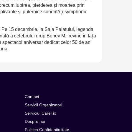
recum iubirea, pierderea și moartea prin
aptivante și puternice sonorități symphonic
-
Pe 15 decembrie, la Sala Palatului, legenda
inală a celebrului grup Boney M., revine în fața
n spectacol aniversar dedicat celor 50 de ani
onal.
Contact
Servicii Organizatori
Serviciul CareTix
Despre noi
Politica Confidentialitate