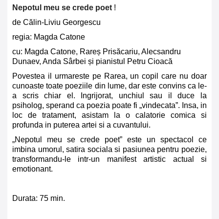
Nepotul meu se crede poet
!
de C
ă
lin-Liviu Georgescu
regia: Magda Catone
cu: Magda Catone, Rareș Prisăcariu, Alecsandru
Dunaev, Anda Sârbei și pianistul Petru Cioacă
Povestea il urmareste pe Rarea, un copil care nu doar
cunoaste toate poeziile din lume, dar este convins ca le-
a scris chiar el. Ingrijorat, unchiul sau il duce la
psiholog, sperand ca poezia poate fi „vindecata”. Insa, in
loc de tratament, asistam la o calatorie comica si
profunda in puterea artei si a cuvantului.
„Nepotul meu se crede poet” este un spectacol ce
imbina umorul, satira sociala si pasiunea pentru poezie,
transformandu-le intr-un manifest artistic actual si
emotionant.
Durata: 75 min.