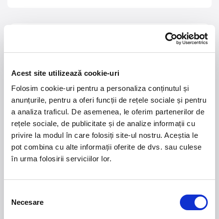
21 - 22 august 2026
7 mai 2027
NOSTALGIA Litoral
Morgan Jay - La Dolce
Vita Tour
Acest site utilizează cookie-uri
Plaja La Nueva Cucaracha, Mamaia
Sala Palatului, Bucuresti
Folosim cookie-uri pentru a personaliza conținutul și
anunțurile, pentru a oferi funcții de rețele sociale și pentru
Summer Well 2026
MASTERS OF
a analiza traficul. De asemenea, le oferim partenerilor de
CLASSIC
rețele sociale, de publicitate și de analize informații cu
privire la modul în care folosiți site-ul nostru. Aceștia le
Domeniul Stirbey Voda, Buftea
pot combina cu alte informații oferite de dvs. sau culese
Trends
în urma folosirii serviciilor lor.
1.
Blackbriar - A Thousand Little Deaths Tour
-
Blackbriar ajunge la București pe 27 septembrie,
Selecția
pentru un concert la Quantic. Turneul promovează
Necesare
consimțământului
cel mai nou album al formației, A Thousand Little