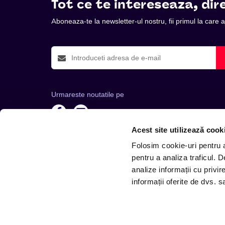
Tot ce te intereseaza, dire
Aboneaza-te la newsletter-ul nostru, fii primul la care
Urmareste noutatile pe
Acest site utilizează cook
Folosim cookie-uri pentru a 
pentru a analiza traficul. 
analize informații cu privir
Telefon: +4 0748 110 111 (Luni - Vineri 12.00-16.00) | 
informații oferite de dvs. sa