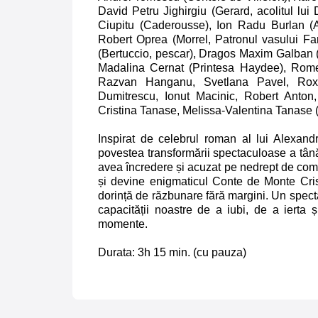
David Petru Jighirgiu (Gerard, acolitul lu
Ciupitu (Caderousse), Ion Radu Burlan (A
Robert Oprea (Morrel, Patronul vasului F
(Bertuccio, pescar), Dragos Maxim Galban 
Madalina Cernat (Printesa Haydee), Rome
Razvan Hanganu, Svetlana Pavel, Rox
Dumitrescu, Ionut Macinic, Robert Anton
Cristina Tanase, Melissa-Valentina Tanase (
Inspirat de celebrul roman al lui Alexa
povestea transformării spectaculoase a tân
avea încredere și acuzat pe nedrept de comp
și devine enigmaticul Conte de Monte Cris
dorință de răzbunare fără margini. Un spect
capacității noastre de a iubi, de a ierta 
momente.
Durata: 3h 15 min. (cu pauza)