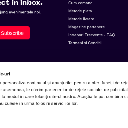
ct in inbox.
Cum comand
Metode plata
 ajung evenimentele noi.
Metode livrare
Magazine partenere
Subscribe
Intrebari Frecvente - FAQ
Termeni si Conditii
ie-uri
personaliza conținutul și anunțurile, pentru a oferi funcții de rețe
De asemenea, le oferim partenerilor de rețele sociale, de publicitat
e la modul în care folosiți site-ul nostru. Aceștia le pot combina c
E-mail: contact@entertix.ro
u culese în urma folosirii serviciilor lor.