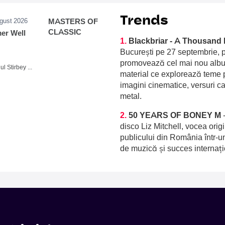
Trends
ugust 2026
MASTERS OF
CLASSIC
r Well
1.
Blackbriar - A Thousand 
București pe 27 septembrie, p
promovează cel mai nou album
Domeniul Stirbey Voda, Buftea
material ce explorează teme p
imagini cinematice, versuri c
metal.
2.
50 YEARS OF BONEY M
disco Liz Mitchell, vocea orig
publicului din România într-u
de muzică și succes internați