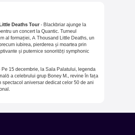
Little Deaths Tour
-
Blackbriar ajunge la
entru un concert la Quantic. Turneul
 al formației, A Thousand Little Deaths, un
recum iubirea, pierderea și moartea prin
aptivante și puternice sonorități symphonic
-
Pe 15 decembrie, la Sala Palatului, legenda
inală a celebrului grup Boney M., revine în fața
n spectacol aniversar dedicat celor 50 de ani
onal.