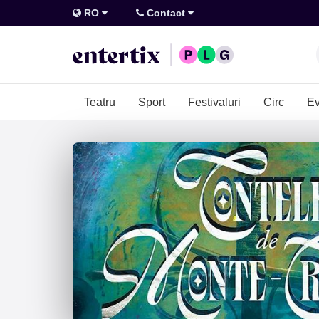
RO
Contact
Teatru
Sport
Festivaluri
Circ
Ev