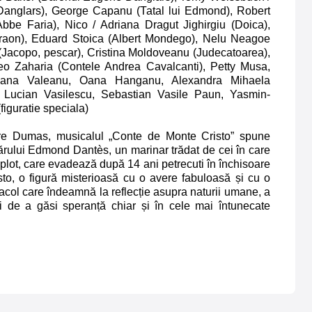
i Danglars), George Capanu (Tatal lui Edmond), Robert
bbe Faria), Nico / Adriana Dragut Jighirgiu (Doica),
araon), Eduard Stoica (Albert Mondego), Nelu Neagoe
(Jacopo, pescar), Cristina Moldoveanu (Judecatoarea),
o Zaharia (Contele Andrea Cavalcanti), Petty Musa,
ana Valeanu, Oana Hanganu, Alexandra Mihaela
, Lucian Vasilescu, Sebastian Vasile Paun, Yasmin-
figuratie speciala)
ndre Dumas, musicalul „Conte de Monte Cristo” spune
ărului Edmond Dantès, un marinar trădat de cei în care
lot, care evadează după 14 ani petrecuti în închisoare
to, o figură misterioasă cu o avere fabuloasă și cu o
acol care îndeamnă la reflecție asupra naturii umane, a
și de a găsi speranță chiar și în cele mai întunecate