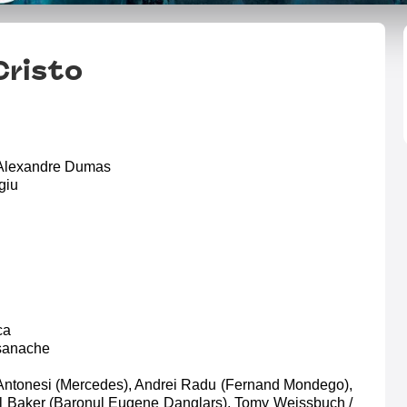
Cristo
ă Alexandre Dumas
giu
ca
Asanache
 Antonesi (Mercedes), Andrei Radu (Fernand Mondego),
rol Baker (Baronul Eugene Danglars), Tomy Weissbuch /