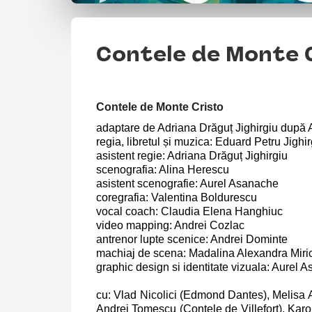
Contele de Monte 
Contele de Monte Cristo
adaptare de Adriana Drăguț Jighirgiu dup
regia, libretul și muzica: Eduard Petru Jighir
asistent regie: Adriana Drăguț Jighirgiu
scenografia: Alina Herescu
asistent scenografie: Aurel Asanache
coregrafia: Valentina Boldurescu
vocal coach: Claudia Elena Hanghiuc
video mapping: Andrei Cozlac
antrenor lupte scenice: Andrei Dominte
machiaj de scena: Madalina Alexandra Miri
graphic design si identitate vizuala: Aurel 
cu: Vlad Nicolici (Edmond Dantes), Melisa
Andrei Tomescu (Contele de Villefort), Ka