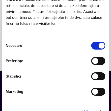
iubirea, pierderea și moartea prin imagini cinematice,
rețele sociale, de publicitate și de analize informații cu
versuri captivante și puternice sonorități symphonic
privire la modul în care folosiți site-ul nostru. Aceștia le
metal.
pot combina cu alte informații oferite de dvs. sau culese
2.
50 YEARS OF BONEY M
-
Pe 15 decembrie, la
în urma folosirii serviciilor lor.
Sala Palatului, legenda disco Liz Mitchell, vocea
originală a celebrului grup Boney M., revine în fața
publicului din România într-un spectacol aniversar
Selecția
dedicat celor 50 de ani de muzică și succes
Necesare
consimțământului
internațional.
Preferinţe
Statistici
Tot ce te intereseaza, direct in
Marketing
inbox.
Aboneaza-te la newsletter-ul nostru, fii primul la care ajung
evenimentele noi.