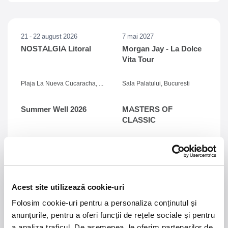
21 - 22 august 2026
7 mai 2027
NOSTALGIA Litoral
Morgan Jay - La Dolce
Vita Tour
Plaja La Nueva Cucaracha, Mamaia
Sala Palatului, Bucuresti
Summer Well 2026
MASTERS OF
CLASSIC
Domeniul Stirbey Voda, Buftea
Trends
1.
Blackbriar - A Thousand Little Deaths Tour
-
Acest site utilizează cookie-uri
Blackbriar ajunge la București pe 27 septembrie,
pentru un concert la Quantic. Turneul promovează
Folosim cookie-uri pentru a personaliza conținutul și
cel mai nou album al formației, A Thousand Little
anunțurile, pentru a oferi funcții de rețele sociale și pentru
Deaths, un material ce explorează teme precum
a analiza traficul. De asemenea, le oferim partenerilor de