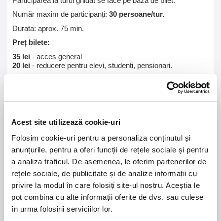
Participarea la turul ghidat se face pe bază de bilet.
Număr maxim de participanți:
30 persoane/tur.
Durata: aprox. 75 min.
Preț bilete:
35 lei
- acces general
20 lei
- reducere pentru elevi, studenți, pensionari.
Acest site utilizează cookie-uri
21 - 22 august 2026
7 mai 2027
Folosim cookie-uri pentru a personaliza conținutul și
NOSTALGIA Litoral
Morgan Jay - La Dolce
Vita Tour
anunțurile, pentru a oferi funcții de rețele sociale și pentru
a analiza traficul. De asemenea, le oferim partenerilor de
Plaja La Nueva Cucaracha, Mamaia
Sala Palatului, Bucuresti
rețele sociale, de publicitate și de analize informații cu
privire la modul în care folosiți site-ul nostru. Aceștia le
pot combina cu alte informații oferite de dvs. sau culese
7 - 9 august 2026
MASTERS OF
CLASSIC
Summer Well 2026
în urma folosirii serviciilor lor.