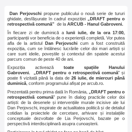
Dan Perjovschi
propune publicului o nouă serie de tururi
ghidate, desfășurate în cadrul expoziției
„DRAFT pentru o
retrospectivă comună”
de la
ARCUB - Hanul Gabroveni.
În fiecare zi de duminică a
lunii iulie, de la ora 17:00,
participanții vor beneficia de o experiență completă. Vor putea
afla de la artistul
Dan Perjovschi
cum a fost construită
expoziția, cum se întâlnesc lucrările celor doi mari artiști și
care sunt ideile, poveștile și contextul din spatele acestui
parcurs comun de peste 40 de ani.
Expoziția activează
toate spațiile Hanului
Gabroveni.
„DRAFT pentru o retrospectivă comună
” și
poate fi vizitată până la data de
26 iulie, de miercuri până
duminică
, conform programului afișat pe arcub.ro.
Prezentată pentru prima dată în România,
„DRAFT pentru o
retrospectivă comună
” pune în dialog practicile celor doi
artiști: de la desenele și intervențiile murale incisive ale lui
Dan Perjovschi, inspirate de actualitatea politică și de detaliul
cotidian la proiectele de cercetare, arhivare și instalațiile
conceptuale dezvoltate de Lia Perjovschi, bazate pe o
perspectivă interdisciplinară asupra cunoașterii.